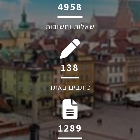
6045
שאלות ותשובות
193
כותבים באתר
1798