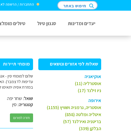
התחברות / הרשמה לא
חיפוש באתר
יעדים ומדינות
סגנון טיול
טיולים מומלצ
שאלות לפי אזורים ונושאים
מומחי תיירות
אוקיאניה
עדיפות לדצמבר). האם ז
אוסטרליה (11)
במזרח אסיה יתאימו ל
ניו זילנד (17)
שואל:
שחר יפה
אירופה
קטגוריה:
סין
אוסטריה, גרמניה ושוויץ (1155)
איטליה ומלטה (858)
חזרה לפורום
בריטניה ואירלנד (57)
הבלקן (339)