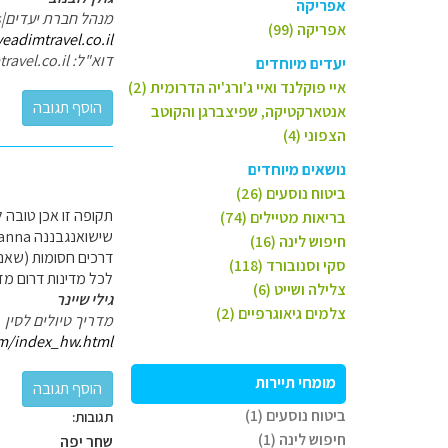
אפריקה
מנהל חברת יעדים|Destinations
אפריקה (99)
yeadimtravel.co.il/
דוא"ל: golan@yeadimtravel.co.il
יעדים מיוחדים
איי פוקלנד ואיי ג'ורג'יה הדרומית (2)
אנטארקטיקה, שפיצברגן והקוטב
הצפוני (4)
נושאים מיוחדים
ביטוח נוסעים (26)
בריאות מטיילים (74)
חיפוש לינה (16)
דרכים חסומות (שאנ
סקי וסנובורד (118)
לכל מדינות דרום מזר
צלילה ושייט (6)
גילי שיינר
צלמים גיאוגרפיים (2)
מדריך טיולים לסין
m/index_hw.html
מומחי תיירות
ביטוח נוסעים (1)
תגובות:
חיפוש לינה (1)
שחר יפה