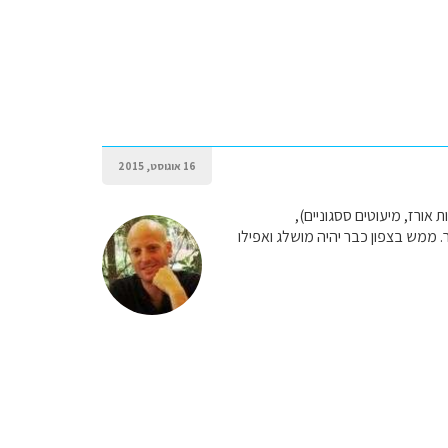
16 אוגוסט, 2015
רום סין. ביונאן נחמד מאוד לטייל בדרום מקומות כמו יואן יאנג yuanyang(טרסות אורז, מיעוטים ססגוניים),
כי יותר קר. ממש בצפון כבר יהיה מושלג ואפילו