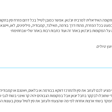
קופה האידיאלית למרבית יונ'נאן. אפשר כמובן לטייל בכל דרום מזרח סין בתקופה
מעט בכל המזרח, מהודו דרך בורמה, תאילנד, קמבודיה, פיליפינים, לאו, וייטנאם
א על המקומות ביונ'נאן באתר זה ועוד כתבות רבות באתר שלי שבחתימתי
ועץ טיולים
ציע לכם לעזוב את סין ולהתרכז דווקא בבורמה או בלאוס, ויאטנם או קמבודיה ,
י שתוכלו לבקקר בחבל יונאן אבל במקומות הגבוהים יהיה קר ואינני בטוח לגבי ה
תמקד בשתי ארצות אחרות לפי מה שהצעתי ולעזוב את סין לטיול עומק בעונות 