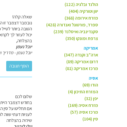
הולנד ובלגיה (122)
יוון וטורקיה (404)
שאלה קלה!
מזרח אירופה (368)
נובמבר דצמבר זו הת
ספרד, פורטוגל ואנדורה (428)
הטובה ביותר לטייל כ
סקנדינביה ואיסלנד (239)
יכול לעזור לך לקרו
צרפת ומונקו (350)
בהצלחה,
יובל נעמן
אמריקה
יובל נעמן - מדריך וי
ארה"ב וקנדה (347)
דרום אמריקה (89)
מרכז אמריקה (81)
אסיה
הודו (69)
המזרח התיכון (4)
שלום לכם
יפן (32)
בחודש דצמבר הייתי מ
מזרח אסיה (169)
אם תחליטו על סין הר
מרכז אסיה (57)
לעניות דעתי שווה ל
סין (104)
שיהיה בהצלחה
גולן לובנוב