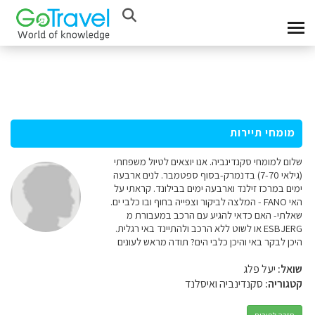
מומחי תיירות
שלום למומחי סקנדינביה. אנו יוצאים לטיול משפחתי
(גילאי 7-70) בדנמרק-בסוף ספטמבר. לנים ארבעה
ימים במרכז זילנד וארבעה ימים בבילונד. קראתי על
האי FANO - המלצה לביקור וצפייה בחוף ובו כלבי ים.
שאלתי- האם כדאי להגיע עם הרכב במעבורת מ
ESBJERG או לשוט ללא הרכב ולהתיינד באי רגלית.
היכן לבקר באי והיכן כלבי הים? תודה מראש לעונים
שואל:
יעל פלג
קטגוריה:
סקנדינביה ואיסלנד