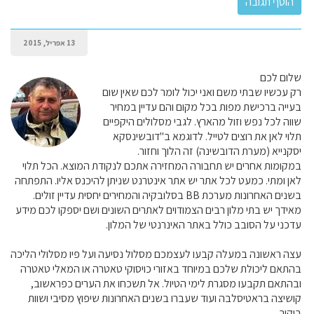
13 אפריל, 2015
שלום לכם
רק עכשיו שבתי משם ואני יכול לומר לכם שאין שום
בעייה ברכישת מפות בכל מקום והם עדיין במחיר
שווה לכל נפש וזול מהארץ. לגבי מסלולים היקפיים
תלוי לאן את רוצים לטייל. לדוגמא ב"דובשינסקא
יסקנייא (מערת הדובשינה) זה הלוך וחזור.
במקומות אחרים יש תחבורה המחזירה אתכם לנקודת המוצא. הכל תלוי
לאן ומתי. כמעט לכל אתר יש אתר אינטרנט שניתן להיכנס אליו. התפתחה
בשנים האחרונות מערכת BB בסלובקיה והמחירים יחסית עדיין זולים.
מאידך יש בתי מלון רבים הצמודוים לאתרים השונים ושם יספקו לכם מידע
עדכני על הסובב כולל באתר האינרנטי של המלון.
עצה ראשונה במעלה קבעו לעצמכם מסלול נסיעה ועל פיו מסלולי הליכה
בהתאם ליכולת שלכם במיוחד באזורי כויסוקי טאטרה או המאלי טאטרה
ובהתאם תקבעו מסגרת לימי הטיול. אל תשכחו את הערים כפראשוב,
קושיצה בראטיסלבה ועוד שעברו בשנים האחרונות שיפוץ מסיבי ושוות
ביקור