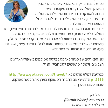
כפי שכתבו חבריי, דה אמהוף הוא הפופולרי מבין
הפארקים של הולנד, בזכות מיקומו והנגישות
הנוחה לאטרקציות התיירותיות המובילות של הולנד.
יחד עם זאת, לא כל המטיילים חייבים להרכיב טיול
מהאטרקציות המובילות...
אם אתם מסוג המשפחות היודעות ליהנות גם מבילויים פחות תיירותיים, כמו
מסלולי הליכה בטבע, כפרים ועיירות וכל מיני פארקים קטנים שנועדו
לנופשים המקומיים, הרי שתוכלו ליהנות בכל מקום. קחי בחשבון שחלק
מהימים כדאי להקדיש לפחות מספר שעות לבילוי בפארק עצמו, ואולי גם
מעט מנוחה, כי זו מהותו של כפר נופש.
שני הפארקים של סנטר פארקס בבלגיה ממוקמים בשיפולי הארדנים
הצפוניים, ולפיכך מתאימים לסוג הבילוי הנ"ל.
ממליצה למלא פרטים כאן
http://www.gotravel.co.il/travel/?
p=2616
ולהתייעץ עם החברה המשווקת בארץ את הסנטר פארקס,
שבוודאי צברו ניסיון רב.
בהצלחה,
כרמית וייס (Carmit Weiss)
מנהלת האתר והפורום