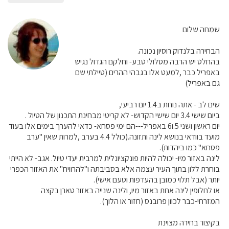
שמחה שלום
הבחירה בלנדוק רוסיון נכונה.
בהחלט יש הרבה מסלולי טבע- וחלקם הגדול נגיש
באפריל כבר ,למעט אלו בגבהי ההרים (טיילתי שם
גם באפריל)
שים לב - אתה נוחת ב1.4 יום רביעי,
ביום שישי 3.4 יום שישי הקדוש- לא קריטי מבחינת התכנון של הטיול .
יום ראשון ושני 5.ו6 באפריל---הם ימי פסחא- כדאי להערך בימים אלו בעוד
מועד בוודאי בנושא לינה ותזונה.(כולל 4.4 בערב ,למרות שאין "ערב
פסחא" כמו ביהדות).
לינה באזור מיו- יכולה להיות פונקציונלית למרבית יעדי טיול. אגב- לא הייתי
בוחרת ללון בתוך העיר עצמה אלא בסביבתה ו"להרוויח" את האזור הכפרי
יותר (אבל תלוי כמובן בהעדפות וטעם אישי).
או לחלופין לינה אחת באזור מיו, ולינה שנייה באזור טארן בקצה
המזרחי-כבר לכוון פרובנס (חזור או הלוך).
בקיצור בחירה מצוינת