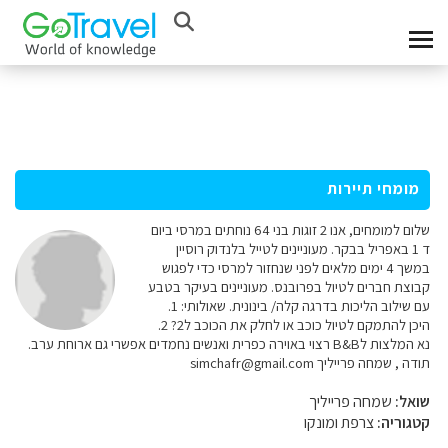
מומחי תיירות
שלום למומחים, אנו 2 זוגות בני 64 נוחתים במרסי ביום
ד 1 באפריל בבקר. מעוניינים לטייל בלנדוק רוסיין
במשך 4 ימים מלאים לפני שנחזור למרסי כדי לפגוש
קבוצת חברים לטיול בפרובנס. מעוניינים בעיקר בטבע
עם שילוב הליכות בדרגה קלה/ בינונית. שאולותי: 1.
היכן להתמקם לטיול כוכב או לחלק את הכוכב ל2? 2.
נא המלצות לB&B רצוי באוירה כפרית ואנשים נחמדים אפשרי גם ארוחת ערב.
תודה , שמחה פרייליך simchafr@gmail.com
שואל:
שמחה פרייליך
קטגוריה:
צרפת ומונקו