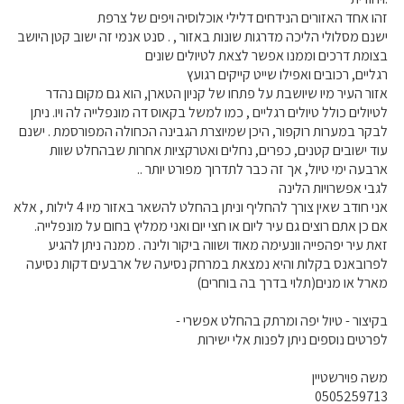
זהו אחד האזורים הנידחים דלילי אוכלוסיה ויפים של צרפת
ישנם מסלולי הליכה מדרגות שונות באזור , . סנט אנמי זה ישוב קטן היושב
בצומת דרכים וממנו אפשר לצאת לטיולים שונים
רגליים, רכובים ואפילו שייט קייקים רגועץ
אזור העיר מיו שיושבת על פתחו של קניון הטארן, הוא גם מקום נהדר
לטיולים כולל טיולים רגליים , כמו למשל בקאוס דה מונפלייה לה ויו. ניתן
לבקר במערות רוקפור, היכן שמיוצרת הגבינה הכחולה המפורסמת . ישנם
עוד ישובים קטנים, כפרים, נחלים ואטרקציות אחרות שבהחלט שוות
ארבעה ימי טיול, אך זה כבר לתדרוך מפורט יותר ..
לגבי אפשרויות הלינה
אני חודב שאין צורך להחליף וניתן בהחלט להשאר באזור מיו 4 לילות , אלא
אם כן אתם רוצים גם עיר ליום או חצי יום ואני ממליץ בחום על מונפלייה.
זאת עיר יפהפייה וונעימה מאוד ושווה ביקור ולינה . ממנה ניתן להגיע
לפרובאנס בקלות והיא נמצאת במרחק נסיעה של ארבעים דקות נסיעה
מארל או מנים(תלוי בדרך בה בוחרים)
בקיצור - טיול יפה ומרתק בהחלט אפשרי -
לפרטים נוספים ניתן לפנות אלי ישירות
משה פוירשטיין
0505259713