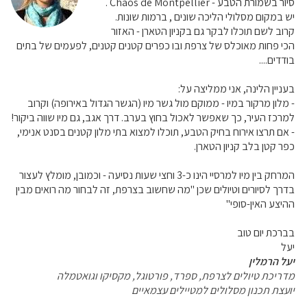
סיור בשמורת הטבע - Chaos de Montpellier .
יש במקום מסלולי הליכה שונים , ברמות שונות.
קרוב לשם תוכלו לבקר גם בקניון הטארן - האזור
הכי פחות מאוכלס של צרפת ובו כפרים קטנים קטנים, לפעמים של בתים
בודדים....
בעניין הלינה, אני ממליצה על:
- מלון מרקור במיו - ממוקם מול גשר מיו (הגשר הגדול באירופה) וקרוב
למרכז העיר, כך שאפשר לאכול בחוץ בערב. דרך אגב, גם מיו שווה ביקור!
- אם תרצו אירוח בחיק הטבע, תוכלו למצוא בתי מלון קטנים בסנט אנימי,
כפר קטן בלב קניון הטארן.
המרחק בין מיו למרסיי הינו כ-3 וחצי שעות נסיעה - וכמובן, מומלץ לעצור
בדרך לסיורים וטיולים שכן "מה שחשוב בצרפת, זה לבחור מה רואים מבין
ההיצע האין-סופי"
בברכת יום טוב
יעל
יעל הרמלין
מדריכת טיולים לצרפת, ספרד, פורטוגל, מקסיקו וגואטמלה
יועצת תכנון מסלולים למטיילים עצמאיים