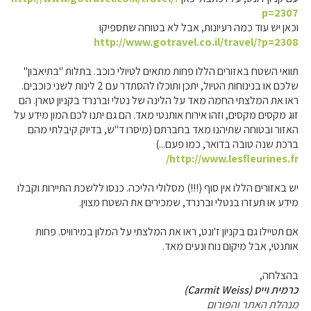
p=2307
וכאן יש עוד כמה רעיונות, אבל לא בטוחה שתספיקו
http://www.gotravel.co.il/travel/?p=2308
תוואי השטח באזורים הללו פחות מתאים לטיולי כוכב. בתלות "בתיאבון"
שלכם או בנינוחות הטיול, יתכן ותוכלו להסתדר עם 2 לינות לשני כוכבים.
ראו את המלצתי החמה מאד על הלינה של נטלי וברנרד בקניון טארן. הם
זוג מקסים מקסים, וזהו אירוח אותנטי מאד. הם גם יתנו לכם המון מידע על
האזור ובטוחה שתיהנו מאד בחברתם (מיסרו ד"ש, בדיוק קיבלתי מהם
ברכת שנה טובה בדואר, כמו פעם...)
http://www.lesfleurines.fr/
יש באזורים הללו אין סוף (!!!) מסלולי הליכה. כנסו ללשכת התיירות וקבלו
מידע או תעזרו בנטלי וברנרד, שמכירים את השטח מצוין.
אם תטיילו גם בקניון ז'ונט, ראו את המלצתי על המלון במירוויס. פחות
אותנטי, אבל מיקום נוח ונעים מאד.
בהצלחה,
כרמית וייס (Carmit Weiss)
מנהלת האתר והפורום