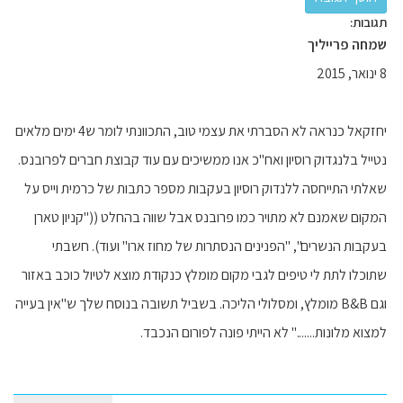
תגובות:
שמחה פרייליך
8 ינואר, 2015
יחזקאל כנראה לא הסברתי את עצמי טוב, התכוונתי לומר ש4 ימים מלאים
נטייל בלנגדוק רוסיון ואח"כ אנו ממשיכים עם עוד קבוצת חברים לפרובנס.
שאלתי התייחסה ללנדוק רוסיון בעקבות מספר כתבות של כרמית וייס על
המקום שאמנם לא מתויר כמו פרובנס אבל שווה בהחלט (("קניון טארן
בעקבות הנשרים", "הפנינים הנסתרות של מחוז ארו" ועוד). חשבתי
שתוכלו לתת לי טיפים לגבי מקום מומלץ כנקודת מוצא לטיול כוכב באזור
וגם B&B מומלץ, ומסלולי הליכה. בשביל תשובה בנוסח שלך ש"אין בעייה
למצוא מלונות......." לא הייתי פונה לפורום הנכבד.