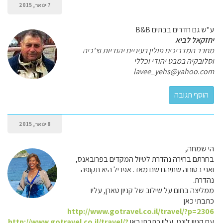
7 ינואר, 2015
ע"ש גם חדרים בבתים B&B
יחזקאל לביא
מחבר המדריכים פולין בעיניים יהודיות וצ'כיה
וסלובקיה במבט יהודי וכללי
lavee_yehs@yahoo.com
8 ינואר, 2015
הי שמחה,
בחרתם בחירה נהדרת לטיול המקדים בפרובאנס,
ואני בטוחה שתיהנו שם מאד. אפריל היא תקופה
נהדרת.
ממליצה בחום על שילוב של קניון טארן, עליו
כתבתי כאן
http://www.gotravel.co.il/travel/?p=2306
עם קניון ז'ונט, עליו כתבתי כאן
http://www.gotravel.co.il/travel/?