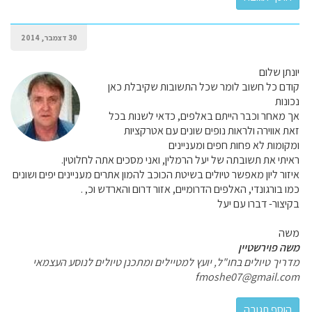
30 דצמבר, 2014
יונתן שלום
קודם כל חשוב לומר שכל התשובות שקיבלת כאן
נכונות
אך מאחר וכבר הייתם באלפים, כדאי לשנות בכל
זאת אווירה ולראות נופים שונים עם אטרקציות
ומקומות לא פחות חפים ומעניינים
ראיתי את תשובתה של יעל הרמלין, ואני מסכים אתה לחלוטין.
איזור ליון מאפשר טיולים בשיטת הכוכב להמון אתרים מעניינים יפים ושונים
כמו בורגונדי, האלפים הדרומיים, אזור דרום והארדש וכ, .
בקיצור- דברו עם יעל
משה
משה פוירשטיין
מדריך טיולים בחו"ל, יועץ למטיילים ומתכנן טיולים לנוסע העצמאי
fmoshe07@gmail.com