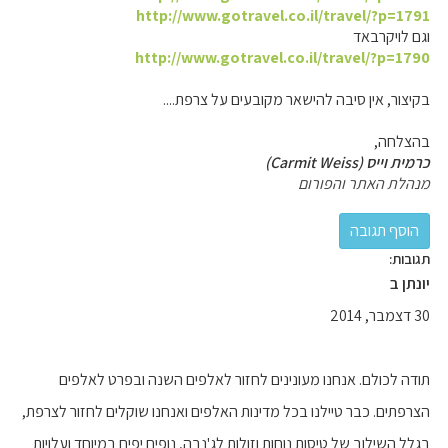
http://www.gotravel.co.il/travel/?p=1791
וגם לויקרבאד
http://www.gotravel.co.il/travel/?p=1790
בקיצור, אין סיבה להישאר מקובעים על צרפת....
בהצלחה,
כרמית וייס (Carmit Weiss)
מנהלת האתר והפורום
תגובות:
יונתן ב
30 דצמבר, 2014
תודה לכולם. אנחנו מעונינים לחזור לאלפים השנה ובפרט לאלפים
הצרפתים. כבר טיילנו בכל מדינות האלפים ואנחנו שוקלים לחזור לצרפת,
בגלל השילוב של טיסות נוחות וזולות לג'נבה, נופים יפים במיוחד ועלויות