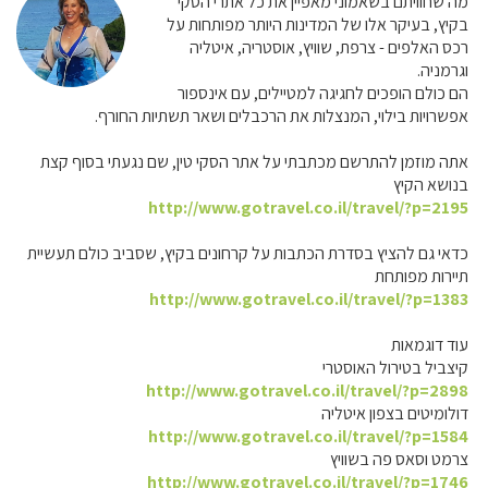
מה שחוויתם בשאמוני מאפיין את כל אתרי הסקי
בקיץ, בעיקר אלו של המדינות היותר מפותחות על
רכס האלפים - צרפת, שוויץ, אוסטריה, איטליה
וגרמניה.
הם כולם הופכים לחגיגה למטיילים, עם אינספור
אפשרויות בילוי, המנצלות את הרכבלים ושאר תשתיות החורף.
אתה מוזמן להתרשם מכתבתי על אתר הסקי טין, שם נגעתי בסוף קצת
בנושא הקיץ
http://www.gotravel.co.il/travel/?p=2195
כדאי גם להציץ בסדרת הכתבות על קרחונים בקיץ, שסביב כולם תעשיית
תיירות מפותחת
http://www.gotravel.co.il/travel/?p=1383
עוד דוגמאות
קיצביל בטירול האוסטרי
http://www.gotravel.co.il/travel/?p=2898
דולומיטים בצפון איטליה
http://www.gotravel.co.il/travel/?p=1584
צרמט וסאס פה בשוויץ
http://www.gotravel.co.il/travel/?p=1746