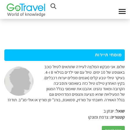
מומחי תיירות
שלום. אני מבקש המלצה לעיירה שתתאים לטיול כוכב
באוגוסט של 10 ימים. טיול עם שני ילדים בגילאי 8 ו-4.
בעיקר טיולי טבע קלים (אגמים מפלים יערות רכבלים).
בקיץ האחרון טיילנו טיול כזה בשאמוני והסביבה
הקרובה ומאוד נהנינו. אהבנו את שאמוני בגלל המגוון
של הפעילויות שהיא מציעה והנופים המדהימים וגם
בגלל האווירה. חשבתי על מורזין, סמואנס, בורג'' סן מוריץ או אולי מג''ב. תודה!
שואל:
יונתן ב
קטגוריה:
צרפת ומונקו