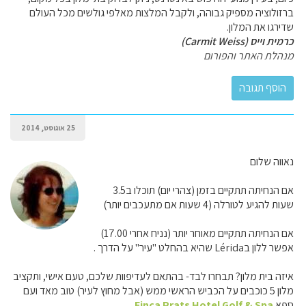
ברזולוציה מספיק גבוהה, ולקבל המלצות מאלפי גולשים מכל העולם
שדירגו את המלון.
כרמית וייס (Carmit Weiss)
מנהלת האתר והפורום
25 אוגוסט, 2014
נאווה שלום
אם הנחיתה תתקיים בזמן (צהרי יום) תוכלו ב3.5
שעות להגיע לטורלה (4 שעות אם מתעכבים יותר)
אם הנחיתה תתקיים מאוחר יותר (נניח אחרי 17.00)
אפשר ללון בLérida שהיא בהחלט "עיר" על הדרך .
איזה בית מלון? תבחרו לבד- בהתאם לעדיפוות שלכם, טעם אישי, ותקציב
מלון 5 כוכבים על הכביש הראשי ממש (אבל מחוץ לעיר) טוב מאד ועם
ספא
Finca Prats Hotel Golf & Spa