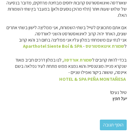
שאורדסה ואיגואסטורטס קרובות יחסים מבחינת מרחקים, מדובר בנסיעה
של שלוש שעות ויותר (תלוי מהיכן נוסעים ולאן) במעבר בין שתי השמורות
האלו.
אם אתם מתכוונים לטייל בשתי השמורות, אני ממליצה לישון בשתי אתרים
שונים, האחד יהיה קרוב לאיגואסטורסט והשני לאורדסה.
אני לנתי עם משפחתי במלון עליו אני ממליצה בחום רב והוא קרוב
ל
שמורת איגואסטורטס
-
Aparthotel Siente Boí & SPA
בכדי להיות קרובים ל
שמורת אורדסה
, לנו במלון דרכים חביב מאוד
שנקרא פנייה מונטנסייה והוא נמצא ממש מתחת לעיר נפלאה בשם
איינסה, ששווה ביקור ואפילו שניים -
HOTEL & SPA PEÑA MONTAÑESA
טיול נעים!
יעל חפץ