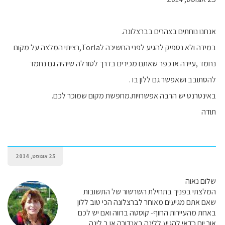
אנחנו נוחתים בצהרים בברצלונה.
במידה ולא נספיק להגיע לפני החשיכה לTorla,רציתי המלצה על מקום
נחמד ,עיירה או כפר שאתם מכירים בדרך לטורלה שיהיה גם נחמד
להסתובב ושאפשר גם ללון בו .
באינטרנט יש הרבה אפשרויות.מחפשת מקום שמוכר לכם.
תודה
25 אוגוסט, 2014
שלום נאוה
המלצתי בפניך בתחילת השרשור של התשובות
שאם אתם מגיעים מאוחר לברצלונה הכי טוב ללון
באחת מהעיירות החוף- קוסטה ברווה ואם יש לכם
אור יום כדאי להגיע ללינה באנדורה או ב לינה