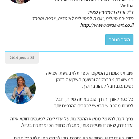
Vielha
ד"ר ורדה רוטשטיין מאייר
מדריכת טיולים, יועצת למטיילים לאיטליה, צרפת וספרד
http://www.varda-art.co.il
25 אוגוסט, 2014
שוב אני אומרת, המיקום הכפר תלוי בשעת היציאה
המשוערת מברצלונה ובשעת השקיעה בזמן
נסיעתכם. חבל לנהוג בחושך.
כל כפר לאורך הדרך טוב באותה מידה, וחבל
לסטות מהכביש הראשי לכפרים ההרריים יותר.
צריך קצת להיגמל מנושא ההמלצות על יעדי לינה. לפעמים דווקא איזה
יעד נידח, שאת זו שגילית אותו, מתגלה כחוויה הכי מרתקת בטיול.
כיום, בעידן מנועי החיפוש באינטרנט, ניתן לבדוק בתי מלון בכל מקום,