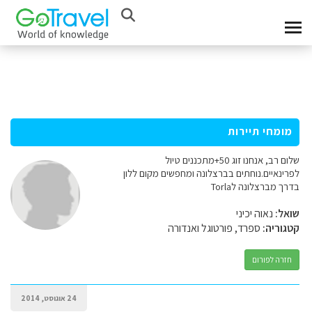
מומחי תיירות
שלום רב, אנחנו זוג 50+מתכננים טיול
לפרינאיים.נוחתים בברצלונה ומחפשים מקום ללון
בדרך מברצלונה לTorla
שואל:
נאוה יכיני
קטגוריה:
ספרד, פורטוגל ואנדורה
חזרה לפורום
24 אוגוסט, 2014