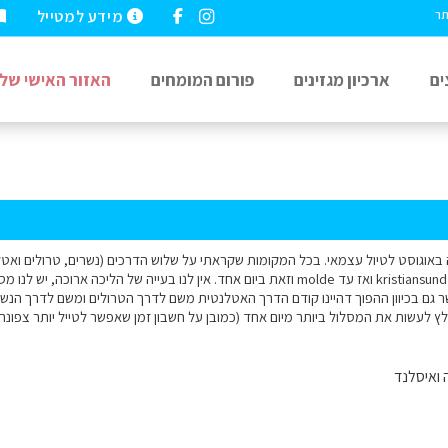
מידע למטייל
תר
ים
ארכיון מגזינים
פורום המומחים
האזור האישי שלי
ה באוגוסט לטיול עצמאי. בכל המקומות שקראתי על שלוש הדרכים (נשרים, טרולים וא
geiranger צפונה עד kristiansund ואז עד molde וזאת ביום אחד. אין לנו בעייה של הליכ
 גם בכיוון ההפוך דהיינו קודם הדרך האטלנטית משם לדרך הטרולים ומשם לדרך הנשרי
ץ לעשות את המסלול ביותר מיום אחד (כמובן על חשבון זמן שאפשר לטייל יותר צפונה
 ואיסלנד