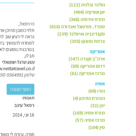
הולנד ובלגיה (122)
יוון וטורקיה (404)
מזרח אירופה (368)
הי רפאל,
ספרד, פורטוגל ואנדורה (428)
תלוי כמובן מהיכן את
סקנדינביה ואיסלנד (239)
נראה לי רעיון טוב להתחיל ב Kristiansund, לנסוע בדרך האטלנטית עד Molde, ול
צרפת ומונקו (350)
למחרת להמשיך בדרך 
בנורבגיה נוסעים לאט 
אמריקה
תבלו,
ארה"ב וקנדה (347)
נטע טרגל-שמואלי
דרום אמריקה (89)
nettatravel.co.il/
מרכז אמריקה (81)
טלפון 050-5564991
אסיה
הודו (69)
תגובות:
המזרח התיכון (4)
רפאל עינב
יפן (32)
מזרח אסיה (169)
16 יוני, 2014
מרכז אסיה (57)
סין (104)
תודה. עזרת לי מאוד