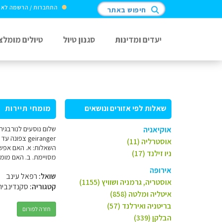
התחברות / הרשמה לא
חיפוש באתר
יעדים ומדינות
סגנון טיול
טיולים מומלצ
שאלות לפי אזורים ונושאים
מומחי תיירות
שלום נוסעים לנורבגי
אוקיאניה
אוסטרליה (11)
השאלות: א. האם אפשר
ניו זילנד (17)
מסויימת. ב. האם מומל
אירופה
שואל:
רפאל עינב
אוסטריה, גרמניה ושוויץ (1155)
קטגוריה:
סקנדינביה
איטליה ומלטה (858)
בריטניה ואירלנד (57)
חזרה לפורום
הבלקן (339)