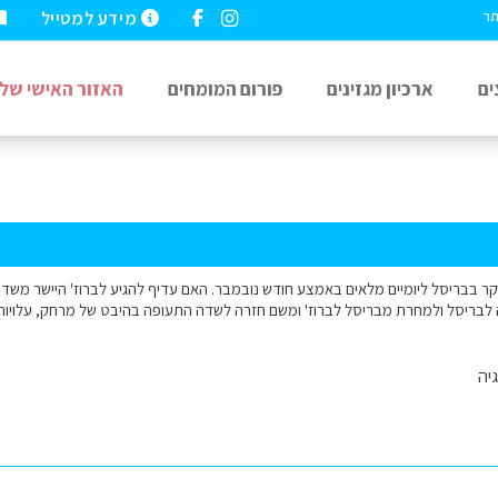
מידע למטייל
תר
ים
ארכיון מגזינים
פורום המומחים
האזור האישי שלי
 בבריסל ליומיים מלאים באמצע חודש נובמבר. האם עדיף להגיע לברוז' היישר משד
בריסל ולמחרת מבריסל לברוז' ומשם חזרה לשדה התעופה בהיבט של מרחק, עלויות וכו'
יה