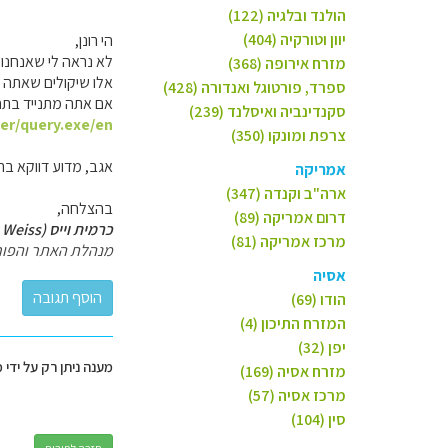
הולנד ובלגיה (122)
יוון וטורקיה (404)
הי רונן,
לא נראה לי שאנחנו 
מזרח אירופה (368)
אלו שיקולים שאתה צ
ספרד, פורטוגל ואנדורה (428)
אם אתה מתנייד בתחב
סקנדינביה ואיסלנד (239)
er/query.exe/en
צרפת ומונקו (350)
אגב, מדוע דווקא ברו
אמריקה
ארה"ב וקנדה (347)
בהצלחה,
דרום אמריקה (89)
כרמית וייס (Carmit Weiss)
מרכז אמריקה (81)
מנהלת האתר והפור
אסיה
הודו (69)
המזרח התיכון (4)
יפן (32)
מענה ניתן רק על ידי 
מזרח אסיה (169)
מרכז אסיה (57)
סין (104)