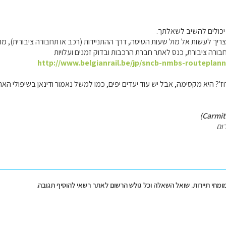
יכולים להשיב לשאלתך.
ריך לעשות אל מול שעות הטיסה, דרך ההתניידות (רכב או תחבורה ציבורית), מ
ורה ציבורת, כנס לאתר חברת הרכבות ובדוק זמנים ועלויות
http://www.belgianrail.be/jp/sncb-nmbs-routeplann
ז'? היא מקסימה, אבל יש עוד יעדים יפים, כמו למשל נאמור ודינאן בשיפולי האר
ום
מומחי תיירות. שואל השאלה וכל גולש הרשום לאתר רשאי להוסיף תגובה.