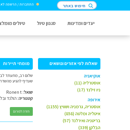
התחברות / הרשמה לא
חיפוש באתר
יעדים ומדינות
סגנון טיול
טיולים מומלצ
שאלות לפי אזורים ונושאים
מומחי תיירות
שלום רב, מתעתד לבקר
אוקיאניה
שעדיף להגיע מהשדה ל
אוסטרליה (11)
ניו זילנד (17)
שואל:
Ronen t
קטגוריה:
הולנד ובלג
אירופה
אוסטריה, גרמניה ושוויץ (1155)
חזרה לפורום
איטליה ומלטה (858)
בריטניה ואירלנד (57)
הבלקן (339)