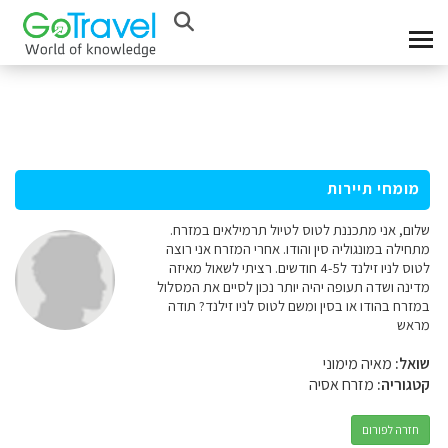
מומחי תיירות
שלום, אני מתכננת לטוס לטיול תרמילאים במזרח.
מתחילה במונגוליה סין והודו. אחרי המזרח אני רוצה
לטוס לניו זילנד ל4-5 חודשים. רציתי לשאול מאיזה
מדינה ושדה תעופה יהיה יותר נכון לסיים את המסלול
במזרח בהודו או בסין ומשם לטוס לניו זילנד? תודה
מראש
שואל:
מאיה מימוני
קטגוריה:
מזרח אסיה
חזרה לפורום