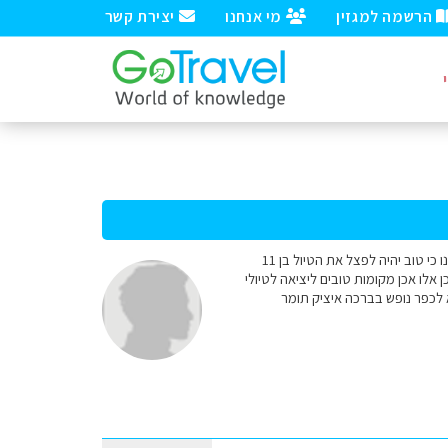
הרשמה למגזין
מי אנחנו
יצירת קשר
שלום רב בחודש אוגוסט אנחנו מתכוונים לנסוע לטיול משפחתי (3 משפחות) לסלובקיה. מקריאת החומר חשבנו כי טוב יהיה לפצל את הטיול בן 11
כב. חשבנו על אזור ruzomberok והשני ליד popard שאלתי האם אכן אלו אכן מקומות טובים ליציאה לטיולי
 לכפר נופש בברכה איציק תומר