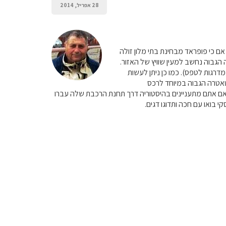
28 אפריל, 2014
ם כי פופראד מבחינת בתי מלון זולה
 הגבוה נחשב למעין שוויץ של האזור.
ו כן ניתן להגיע לדובשינה=מערת הקרח (כ-30 ק"מ)ששמה בסלובקית דובשינסקיה לודובה (700 מדרגות לטפס). כמו כן ניתן לעשות
הטאטרה הגבוה במיוחד לרכס
ל אם אתם מתעניינים בהיסטוריה דרך תחנת הרכבת שלה עברו
י בואו עם חכה ותדוגו דגים.