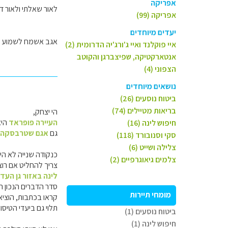
אפריקה
לאור שאלתי ולאור 
אפריקה (99)
יעדים מיוחדים
אגב אשמח לשמוע לג
איי פוקלנד ואיי ג'ורג'יה הדרומית (2)
אנטארקטיקה, שפיצברגן והקוטב
הצפוני (4)
נושאים מיוחדים
ביטוח נוסעים (26)
בריאות מטיילים (74)
הי יצחק,
העיירה פופראד
היא
חיפוש לינה (16)
גם
אגם שטרבסקה 
סקי וסנובורד (118)
צלילה ושייט (6)
כנקודה שנייה לא ה
צלמים גיאוגרפיים (2)
צריך להחליט אם רוצ
לינה באזור גן העד
סדר הדברים הנכון הוא
מומחי תיירות
קראו בכתבות, הוציא
תלוי גם ביעדי הטיסות
ביטוח נוסעים (1)
חיפוש לינה (1)