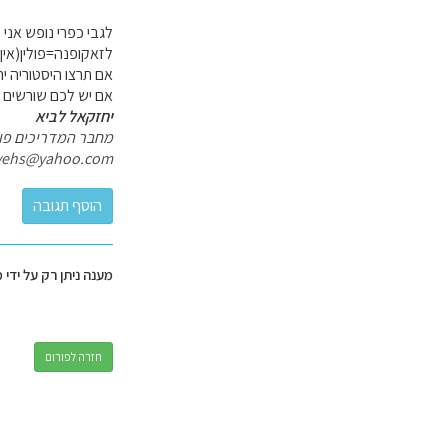
לגבי כפרי נופש אני
לזאקופנה=פולין(אין
אם תרצו היסטוריה יה
אם יש לכם שורשים ב
יחזקאל לביא
מחבר המדריכים פולי
yehs@yahoo.com
מענה ניתן רק על ידי 
חזרה לפורום