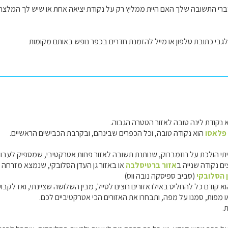
דברי התשובה שלך האם היית ממליץ רק על נקודת יציאה אחת או שיש לך המלצה
בי כתובת טלפון או מייל להזמנת חדרים בכפר נופש באותם מקומות
 נקודת לינה טובה לאזור הטטרה הגבוה.
פלאסו
הוא נקודה טובה, וכל הכפרים שבינהם, ובקרבת הכבישים הראשיים.
ייתי הולכת על רוזמברוק, שנותנת תשובה לאזור פחות אטרקטיבי, שמספיק לעב
ים נקודה שנייה ב
אזור ברטיסלבה
או באזור גן העדן הסלובקי, שנמצא מזרחה יו
ן הסלובקי
(סביב ספיסקה נובה ווס)
 קודם כל להחליט באילו אזורים רוצים לטייל, מבין השלושה שציינתי, ואז לקבוע שתי 
ו מפות, סמנו על מפה, ותבחרו את האזורים הכי אטרקטיביים לכם.
.