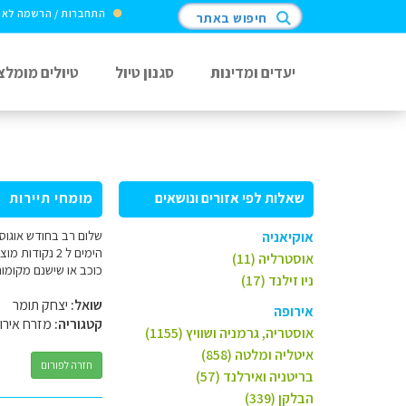
התחברות / הרשמה לא
חיפוש באתר
יעדים ומדינות
סגנון טיול
טיולים מומלצ
שאלות לפי אזורים ונושאים
מומחי תיירות
אוקיאניה
אוסטרליה (11)
כוכב או שישנם מקומו
ניו זילנד (17)
שואל:
יצחק תומר
אירופה
קטגוריה:
מזרח אירו
אוסטריה, גרמניה ושוויץ (1155)
איטליה ומלטה (858)
חזרה לפורום
בריטניה ואירלנד (57)
הבלקן (339)