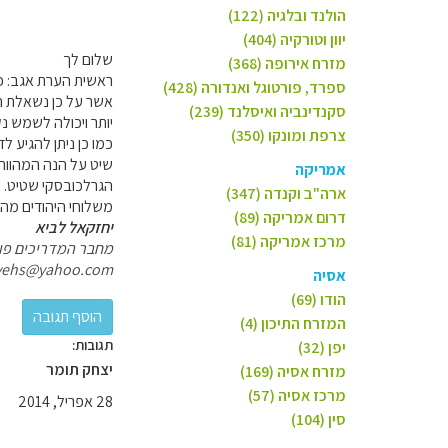
הולנד ובלגיה (122)
יוון וטורקיה (404)
שלום לך
מזרח אירופה (368)
ראשית הערת אגב: פופרא
ספרד, פורטוגל ואנדורה (428)
אשר על כן נשאלת הש
סקנדינביה ואיסלנד (239)
יותר ויכולה לשמש נק
צרפת ומונקו (350)
שיט על הנה המהווה 
אמריקה
הגרלכובסקי שטיט. ו
ארה"ב וקנדה (347)
משלוחי היהודים מהונ
דרום אמריקה (89)
יחזקאל לביא
מרכז אמריקה (81)
מחבר המדריכים פולי
yehs@yahoo.com
אסיה
הודו (69)
המזרח התיכון (4)
תגובות:
יפן (32)
יצחק תומר
מזרח אסיה (169)
מרכז אסיה (57)
28 אפריל, 2014
סין (104)