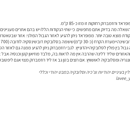
ד ורוזמברוק רחוקות זו מזו כ-85 ק"מ.
אלה מה בדיוק אתם מחפשים. כי שתי הנקודות הללו יש בהם אתרים מעניינים א
ודת מוצא טובה יותר. מפופראד ניתן להגיע לאזור הגבול הפולני. אזור שבטאטרה
כמ
גבול בין פולין לסלובקיה=הדונייץ. לגבי רוזמברוק ניתן להגיע ממנה גם לאזור 
האזורים שליד ז'לינה שהרבה אין מה לראות בה, מלבד מוזיאון קטן וכנסיה אב
גריה ומסלובקיה לאושוויץ. אם רוצים בטן גב אז ליד רוזמברוק מצוי אגם ליפטובסק
ן בעיניים יהודיות וצ'כיה וסלובקיה במבט יהודי וכללי
lavee_