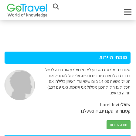
מומחי תיירות
שלום רב. אני טס השבוע לאוסלו ואני מאוד רוצה לטייל
בנורבגיה לראות פיורדים ונופים. אני יכול להתחיל את
הטיול משעה 14:00 ביום שישי ועד ראשון בלילה. אם
תכלו לעזור לי לתכנן מסלול אני אשמח. (אני עם רכב)
תודה מראש.
שואל:
harel levi
קטגוריה:
סקנדינביה ואיסלנד
חזרה לפורום