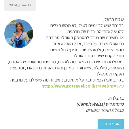
25 אפריל, 2014
שלום הראל,
בהנחה שיש לך יומיים לטייל, לא ממש תצליח
להגיע לאזורי הפיורדים של נורבגיה.
אני חושבת שתצטרך להסתפק באוסלו וסביבתה.
גם אוסלו יושבת על פיורד, אבל הוא לא אחד
מהמרשימים, ולמעשה יותר מפרץ גדול מפיורד.
תוכל לקחת שייט בפיורד אוסלו.
באוסלו עצמה יש הרבה מאד מה לעשות, מבחינת מוזיאונים של אמנות,
היסטוריה, פולקלור, שייט ועוד. וכמובן פארק הפסלים ויגלאנד, ומקפצת
הסקי הולמנקולן .
בקרוב תעלה כאן כתבה על אוסלו, ובנתיים זה מה שיש לנו על נורבגיה
http://www.gotravel.co.il/travel/?p=579
בהצלחה,
כרמית וייס (Carmit Weiss)
מנהלת האתר והפורום