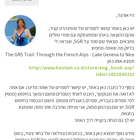
היי אורעד,
יש כאן באתר קישור לספרים של שטיינהרט קציר,
שהם ההוצאה בארץ שמתעסקת עם ספרי טיולים
מיובאים. מצאתי שם ספר על 5GR, שנראה לי
בדיוק מה שאתה מחפש:
The GR5 Trail: Through the French Alps - Lake Geneva to Nice
תמצא אותו כאן
http://www.haolam.co.il/store/eng_book.asp?
isbn=1852845333
בסוף כל כתבה כאן באתר, יש קישור לספרים של אותה מדינה. אם אתה
לא רואה את מבוקשך, היכנס לאחד הספרים ומשם המשך בחיפוש (ממויין
לפי: ספרים בעברית, ספרים באנגלית ומפות). פשוט הכנסתי בחיפוש
5GR. יש שם גם המון מפות, אני מניחה שהרבה יותר ממה שתמצא
בחנויות.
יש לך גם הנחה בקנייה דרך האתר.
מידע נוסף תמצא כאן באתר, בכתבתו הנפלאה של בחור צעיר, בשם
משה לוי, שהלך עם חבריו במסלול המשיק לקטע של 5GR באלפים