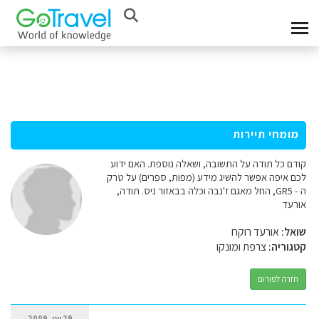
מומחי תיירות
קודם כל תודה על התשובה, ושאלה נוספת. האם ידוע
לכם איפה אפשר להשיג מידע (מפות, ספרים) על טרק
ה - GR5, החל מאגם ז'נבה וכלה בבאזור ניס. תודה,
אורעד
שואל:
אורעד רוקח
קטגוריה:
צרפת ומונקו
חזרה לפורום
29 יוני, 2009