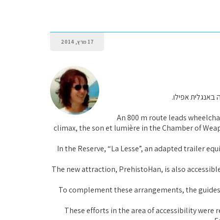
17 מרץ, 2014
באנגלית אפילו.
An 800 m route leads wheelchai
climax, the son et lumière in the Chamber of Wea
In the Reserve, “La Lesse”, an adapted trailer equ
The new attraction, PrehistoHan, is also accessible
To complement these arrangements, the guides a
These efforts in the area of accessibility wer