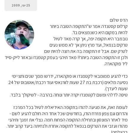
25 יוני, 2009
הדס שלום
קרלוס קסטנדה אמר ש"התקופה הטובה ביותר
להיות במקום היא כשנמצאים בו".
נובמבר היא תקופה יפה, אך קרה מאד לטיול
טרקים בנפאל, ועד מרץ ניתן אך לא ממש נעים
לטרק שם. אבל זו התקופה בה את רוצה להיות שם
ולכן זו התקופה הטובה ביותר!! מאד תיהני בעמק קטמנדו ובאזור לייק-סייד
ליד פוקהארה.
כדי להגיע ממומבאי לקטמנדו או פוקהארה, ידרשו ממך שנים וחצי ימי
נסיעה מלאים (רכבת בת 27 שעות לוורנאסי ועוד רכבת/אוטובוס של 24
שעות ליעדך).
טיסה לדלהי ומשם לקטמנדו יקרה יותר ונוחה בהרבה - לשיקולך בלבד.
לעומת זאת, את מגיעה להודו בתקופה האידיאלית לטיול בכל המרכז
והדרום וגם צפון מזרח הודו, בחודשים שכל אחד היה חולם להגיע לשם -
מיד לאחר המונסון ובתחילת התקופה הפחות חמה. נצלי את זמנך ותיהני
מהודו ועזבי את הטרקים בנפאל לתקופה אחרת ולנחיתה ביעד קרוב יותר.
בהצלחה!