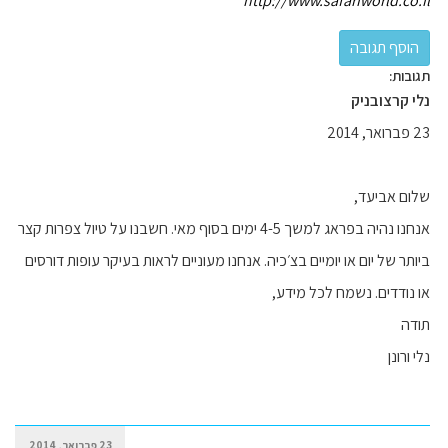
http://www.safariworld.co.il
תגובות:
נלי קרצובניק
23 פברואר, 2014
שלום אביעד,
אנחנו נהיה בפראג למשך 4-5 ימים בסוף מאי. חשבנו על טיול צפרות קצר
ביותר של יום או יומיים בצ׳כיה. אנחנו מעוניים לראות בעיקר עופות דורסים
או נודדים. נשמח לכל מידע,
תודה
נלי ורונן
23 פברואר, 2014