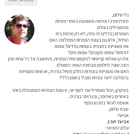
21 פברואר, 2014
נלי שלום,
מזרח ומרכז אירופה משופעת באתרי צפרות
מהמובילים בעולם.
האתרים נבדלים זה מזה, לא רק מרמת בית
הגידול, אלא גם בעונת הצפרות הממלצת. האם
את מעוניינת בתצפית בעופות נודדים? עופות
דורסים? עופות מקננים? עופות מים?
אלו הן שאלות קריטיות למקסום טיול הצפרות, והתשובה על כל אחת מהן
הינה שונה לחלוטין מבחינת האתר המומלץ.
האם את מעוניינת בצפרות כחלק מטיול בצ'כיה, או שאת מעוניינת
בהמלצה ליעד צפרות מוביל באופן כללי?
בעיקרון, החל מאפריל ועד לסוף יוני, זו עונת הצפרות המתגמלת ביותר
באזורים באירופה, ובין היתר בצ'כיה.
אשמח לעזור בתכנון מקיף
שבת שלום,
אביעד
אביעד חורב
עולם הספארי