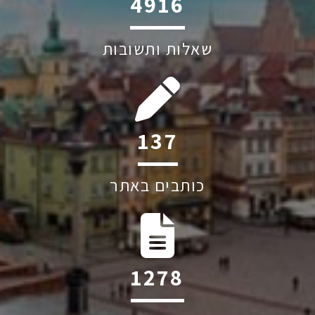
6045
שאלות ותשובות
197
כותבים באתר
1830