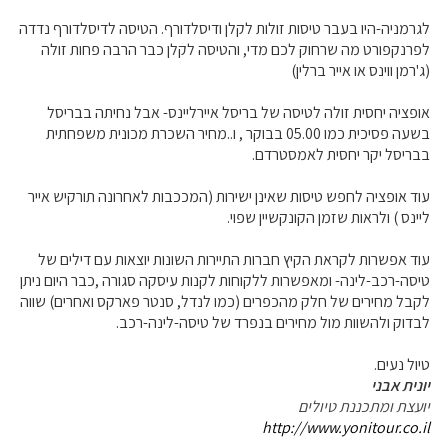
לגרמניה-היו בעבר טיסות זולות לקלן ודיסלדורף. הטיסה לדיסלדורף נדדה
לפרנקפורט מה שרחוק לכם מדי, והטיסה לקלן כבר הרבה פחות זולה
(ג'רמן ווינס או אייר ברלין)
אופציה יחסית זולה לטיסה של בריסל איירליינס- אבל נחיתה בבריסל
בשעה פסיכית כמו 05.00 בבוקר , ו..מחיר השכרת מכונית משפחתית
בבריסל יקר יחסית לאמסטרדם.
עוד אופציה לחפש טיסות שאינן ישירות (המככבות לאחרונה תורקיש אייר
ליינס ) ולראות שזמן הקונקשיין שפוי.
עוד אפשרות לקראת הקיץ חברות התיירות השונות יוצאות עם דילים של
טיסה-רכב-לינה- ומאפשרות ללקוחות לקנות עיסקה סגורה ,כבר היום ניתן
לקבל מחירים של חלק מהכפרים (כמו לנדל, סנטר פארקס ואחרים) שווה
לבדוק ולהשוות מול מחירים בנפרד של טיסה-לינה-רכב.
טיול נעים.
יונית אבני
יועצת ומתכננת טיולים
http://www.yonitour.co.il