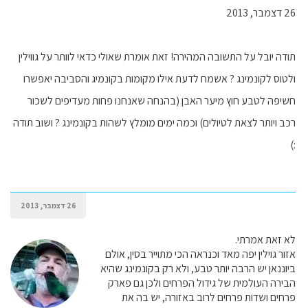
26 דצמבר, 2013
תודה יובל על התשובה המהירה! זאת אומרת שאולי כדאי לוותר על גווילין
ולטוס לקונמינג ? אשמח לדעת אילו מקומות בקונמיג והסביבה יאפשרו
חשיפה לטבע חוץ מיער האבן (בהנחה שאנחנו פחות מעדיפים לשכור
רכב ויותר לצאת לטיולים) וכמה ימים מומלץ לשהות בקונמינג ? ושוב תודה
:)
26 דצמבר, 2013
לא זאת אמרתי.
אזור גוילין יפה מאד וכנראה הכי מתוייר בסין, אולם
ביוננאן יש הרבה יותר טבע, ולא רק בקונמינג שהיא
הבירה העולמית של גידול הפרחים ולכן גם פארק
פרחים ושדות פרחים לרוב באזורה, יש בה את