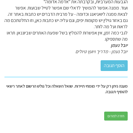
הגבעות המערביות, ובקרבתה את "אדמה אדומה"
ועוד. ממנה אפשר להמשיך לדאלי שם אפשר לטייל שבועות. אפשר
לצאת ממנה ליואניאנג וכדומה - על מרבית הדברים יש כתבות באתר זה.
גם באזור גוילין יש מקומות יפים, וגם עליה יש כתבות כאן, וזו החלטתכם מה
לראות ועל מה לותר.
לגבי כמה זמן, אין אפשרות להמליץ בשל שפעת האתרים שביוננאן. תראו
מה שתספיקו.
יובל נעמן
יובל נעמן - מדריך ויועץ טיולים
מענה ניתן רק על ידי מומחי תיירות. שואל השאלה וכל גולש הרשום לאתר רשאי
להוסיף תגובה.
חזרה לפורום