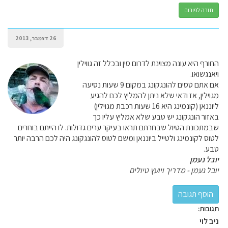
חזרה לפורום
26 דצמבר, 2013
החורף היא עונה מצוינת לדרום סין ובכלל זה גווילין
ויאנגשואו.
אם אתם טסים להונגקונג במקום 9 שעות נסיעה
מגוילין, אז ודאי שלא ניתן להמליץ לכם להגיע
ליוננאן (קונמינג היא 16 שעות רכבת מגוילין)
באזור הונגקונג יש טבע שלא אמליץ עליו כך
שבמתכונת הטיול שבחרתם תראו בעיקר ערים גדולות. לו הייתם בוחרים
לטוס לקונמינג ולטייל ביוננאן ומשם לטוס להונגקונג היה לכם הרבה יותר
טבע.
יובל נעמן
יובל נעמן - מדריך ויועץ טיולים
תגובות:
ניב לוי