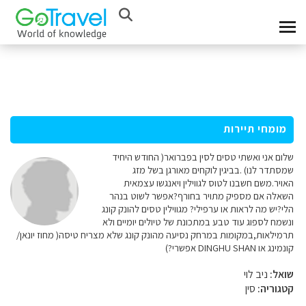
מומחי תיירות
שלום אני ואשתי טסים לסין בפברואר( החודש היחיד
שמסתדר לנו) .בביגין לוקחים מאורגן בשל מזג
האויר.משם חשבנו לטוס לגווילין ויאנגשו עצמאית
השאלה אם מספיק מתויר בחורף?אפשר לשוט בנהר
הלי?יש מה לראות או ערפילי? מגווילין טסים להונק קונג
ונשמח לספוג עוד טבע במתכונת של טיולים יומיים ולא
תרמילאות,במקומות במרחק נסיעה מהונק קונג שלא מצריח טיסה( מחוז יונאן/
קונמינג או DINGHU SHAN אפשרי?)
שואל:
ניב לוי
קטגוריה:
סין