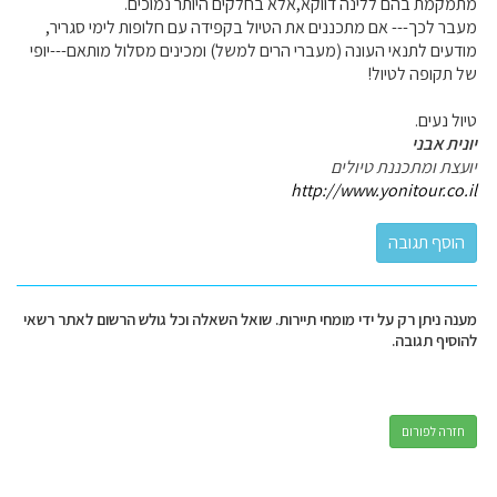
מתמקמת בהם ללינה דווקא,אלא בחלקים היותר נמוכים.
מעבר לכך--- אם מתכננים את הטיול בקפידה עם חלופות לימי סגריר,
מודעים לתנאי העונה (מעברי הרים למשל) ומכינים מסלול מותאם---יופי
של תקופה לטיול!
טיול נעים.
יונית אבני
יועצת ומתכננת טיולים
http://www.yonitour.co.il
מענה ניתן רק על ידי מומחי תיירות. שואל השאלה וכל גולש הרשום לאתר רשאי
להוסיף תגובה.
חזרה לפורום