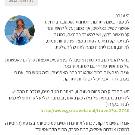
20 דצמבר, 2013
הי ענבר,
לכ עונה בשנה יתרונות וחסרונות. אוקטובר בהחלט
אפשרי לטייל באלפים, אך כמובן עלול להיות יותר
קר מאשר בקיץ, ויש להיערך בהתאם, כמו גם
לבדיקה קפדנית מה פתוח. מצד שני, פחות עמוס,
לא חם, ותזכו ליהנות מתחילתה של השלכת.
כדאי להתמקם במקומות נמוכים ולהכין מספיק אופציות טיול גם לאפשרות
של מזג אוויר סגרירי וגם למזג אוויר נאה.
אני הייתי השנה בסוף אוקטובר בהרי האפנינים, והיה ממש חם, אם כי
בערב קריר, אבל יכול גם להיות יותר קר.
חשוב לבדוק מה פתוח בעונה זו, באתרים המקומיים, שלרבים מהם יש
לינקים בכתבותיה של גילה כאן באתר, ובכתבה שלי על טין (מומלץ מאד
לבקר בקרחון)
http://www.gotravel.co.il/travel/?p=2740
אם חוששים מהקור, לכו על אתרים דרומיים ונמוכים יותר בצרפת (הריביירה
למשל) או דרום איטליה, דרום ספרד, החוף הקרואטי וכד'.