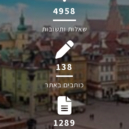
6045
שאלות ותשובות
198
כותבים באתר
1841