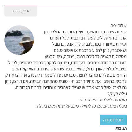
6 יוני, 2009
שלום יפה
שמחה שנהנתם מהצעת טיול הכוכב. בהחלט ניתן
את רוב המסלולים לעשות ברכבת. לכל הערים
ועיירות באזור דוגמת ג'נבה, ליון, אנסי, גרנובל
ושאמברי, ניתן להגיע ברכבת או אוטובוס. גם
מסלולים קטנים להליכה ברגל, נינוחה, ניתן להגיע
בעזרת תחבורה ציבורית. בעזרתנו, ניתן גם לבקר בכפרים סמוכים, לטייל
בשביל סלול לאורך נחל, לטייל בכפר שהרעש היחיד בו הוא קול המים
הזורמים בפלגים מחצר לחצר, מבריכת פורלים אחת לשניה, ועוד. צריך רק
להביא בחשבון את מחיר הרכבות + מונית מהתחנה הביתה. אם תירצו, ניתן
גם לארגן טיול פרטי אחד או שניים לאתרים מיוחדים ולהרים הגבוהים.
גילה בן יקר
מומחית לאלפים הצרפתיים
בעלת צימרים ומרכז לטיולי כוכב על שפת אגם בורג'ה
תגובות: