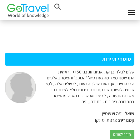
מומחי תיירות
שלום לגילה בן יקר, אנחנו זוג בני 50++ , ראשית
התרשמנו מאד מהצעת טיול "הכוכב" והצימר באלפים
הצרפתיים , אך האם יש לך הצעות , לטיולים אלה , למי
שרוצה להשתמש בתחבורה ציבורית ולא לשכור רכב.
משדה התעופה , לצימר ואפשרויות הטיול מהצימר
בתחבורה ציבורית . בתודה , יפה
שואל:
יפה וינשטיין
קטגוריה:
צרפת ומונקו
חזרה לפורום