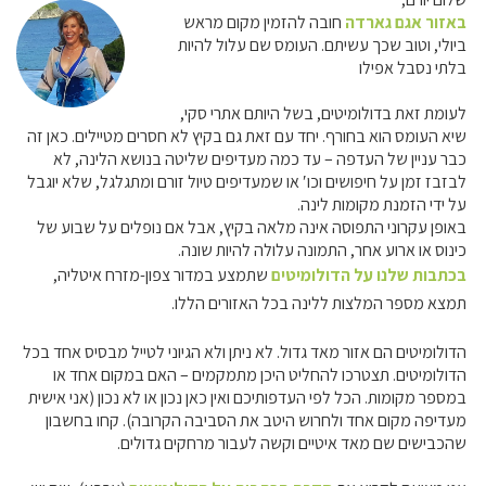
באזור אגם גארדה
חובה להזמין מקום מראש
ביולי, וטוב שכך עשיתם. העומס שם עלול להיות
בלתי נסבל אפילו
לעומת זאת בדולומיטים, בשל היותם אתרי סקי,
שיא העומס הוא בחורף. יחד עם זאת גם בקיץ לא חסרים מטיילים. כאן זה
כבר עניין של העדפה – עד כמה מעדיפים שליטה בנושא הלינה, לא
לבזבז זמן על חיפושים וכו′ או שמעדיפים טיול זורם ומתגלגל, שלא יוגבל
על ידי הזמנת מקומות לינה.
באופן עקרוני התפוסה אינה מלאה בקיץ, אבל אם נופלים על שבוע של
כינוס או ארוע אחר, התמונה עלולה להיות שונה.
בכתבות שלנו על הדולומיטים
שתמצע במדור צפון-מזרח איטליה,
תמצא מספר המלצות ללינה בכל האזורים הללו.
הדולומיטים הם אזור מאד גדול. לא ניתן ולא הגיוני לטייל מבסיס אחד בכל
הדולומיטים. תצטרכו להחליט היכן מתמקמים – האם במקום אחד או
במספר מקומות. הכל לפי העדפותיכם ואין כאן נכון או לא נכון (אני אישית
מעדיפה מקום אחד ולחרוש היטב את הסביבה הקרובה). קחו בחשבון
שהכבישים שם מאד איטיים וקשה לעבור מרחקים גדולים.