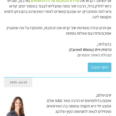
אני מציעה לקרוא את
סדרת הכתבות על הדולומיטים
(ארבע), שם יש
כיסוי לחלק גדול, הרבה יותר ממה שתצליחו לעבור במספר ימים. קיראו
וראו למה מתחברים. יש שם גם קישורים לאתרי האינטרנט בהם ניתן לחפש
מקומות לינה.
אם תרצו עזרה מפורטת יותר קראו את הכתבות, תתמקדו על מה שמעניין
אותכם וחזרו עם שאלות נוספות.
בהצלחה,
כרמית וייס (Carmit Weiss)
מנהלת האתר והפורום
24 מאי, 2009
יורם שלום,
אמנם בדולומיטים יש הרבה מאד b&b אולם
אמצע יולי היא תקופה עמוסה בה האירופאים
מתחילים לצאת לחופשות הקיץ שלהם.