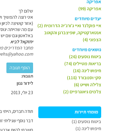
אפריקה
אפריקה (99)
שלום לך
יעדים מיוחדים
(אזור קושיצה לכיוון 
איי פוקלנד ואיי ג'ורג'יה הדרומית (2)
עם מה שהייתה יגוסל
אנטארקטיקה, שפיצברגן והקוטב
באלאטון וגם שם יש
הצפוני (4)
יחזקאל לביא
מחבר המדריכים פולי
נושאים מיוחדים
yehs@yahoo.com
ביטוח נוסעים (26)
בריאות מטיילים (74)
חיפוש לינה (16)
תגובות:
סקי וסנובורד (118)
לידור גנון
צלילה ושייט (6)
צלמים גיאוגרפיים (2)
23 יולי, 2013
תודה חברים, הייתי ב
מומחי תיירות
דבר נוסף שגיליתי זה שי
ביטוח נוסעים (1)
חיפוש לינה (1)
חשבתי להיות ארבעה