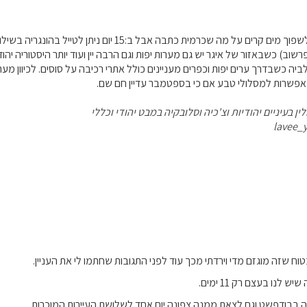
איני רוצה להמשיך ולשפוך מים קרים על מה שכרמית כתבה אבל 
פרשוב) כשבאזור של איגר יש גם מערות יפות וגם הרבה יין ועוד יותר היסטוריה יהודי
ביה כשבדרך ערים יפות וכפרים מעניינים כולל אתרי רכיבה על סוסים. לכיוון מ
 אפשרות למסלולי טבע אם כי בספטמבר עדיין חם שם.
ן בעיניים יהודיות וצ'כיה וסלובקיה במבט יהודי וכללי
lavee_
טוח שזה מוגזם מדי וירדתי מכך עוד לפני התגובות שחתמו לי את העניין.
ש לנו בעצם רק 11 ימים.
 בבודפשט וגם לצאת ממנה צפונה יום אחד לשלושת העיירות המוכרות.