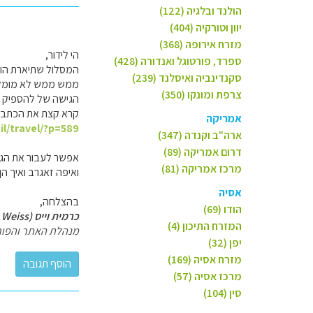
הולנד ובלגיה (122)
יוון וטורקיה (404)
מזרח אירופה (368)
הי לידור,
ספרד, פורטוגל ואנדורה (428)
המסלול שתיארת הוא 
סקנדינביה ואיסלנד (239)
ממש ממש לא מומל
צרפת ומונקו (350)
הגישה של להספיק כ
קרא קצת את הכתבות
אמריקה
il/travel/?p=589
ארה"ב וקנדה (347)
דרום אמריקה (89)
אפשר לעבור את הגבול
מרכז אמריקה (81)
ואיפה זאגרב ואיך הן
אסיה
בהצלחה,
הודו (69)
כרמית וייס (Carmit Weiss)
המזרח התיכון (4)
מנהלת האתר והפור
יפן (32)
מזרח אסיה (169)
מרכז אסיה (57)
סין (104)