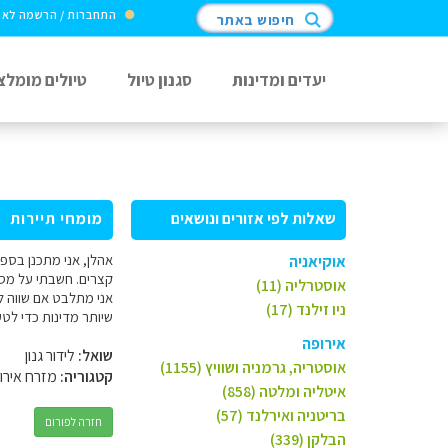
התחברות / הרשמה לא
חיפוש באתר
יעדים ומדינות
סגנון טיול
טיולים מומלצ
שאלות לפי אזורים ונושאים
מומחי תיירות
אוקיאניה
קצרים. חשבתי על מסל
אוסטרליה (11)
אני מתלבט אם שווה ל
ניו זילנד (17)
שיותר מדינות כדי לטע
אירופה
שואל:
לידור גנון
אוסטריה, גרמניה ושוויץ (1155)
קטגוריה:
מזרח אירו
איטליה ומלטה (858)
בריטניה ואירלנד (57)
חזרה לפורום
הבלקן (339)