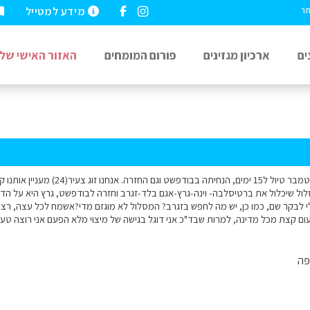
מידע למטייל
תר
ים
ארכיון מגזינים
פורום המומחים
האזור האישי שלי
אהלן, אני מתכנן בספטמבר טיול ל15 ימים
ול שיכלול את ברטיסלבה- וינה-גרץ-אגם בלד-זגרב וחזרה לבודפשט, גרץ היא על הד
י לבקר שם, כמו כן, יש מה לחפש בזגרב? המסלול לא מוגזם מדי?אשמח לכל עצה, רצי
ום קצת מכל מדינה, למרות שבד"כ אני דוגל בגישה של מיצוי מלא הפעם אני רוצה טעימו
פה