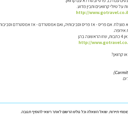
נסים עם רכב פרטי ובטח לא עם קרוואן.
על טיולי קרוואנים ותבין מדוע.
http://www.gotravel.co.i
א מוצלח. אם פריס - אז פריס וסביבותיה, ואם אמסטרדם - אז אמסטרדם וסביבותי
אירופה.
נה בהן
http://www.gotravel.co.
ו קרוואן?
ום
מומחי תיירות. שואל השאלה וכל גולש הרשום לאתר רשאי להוסיף תגובה.