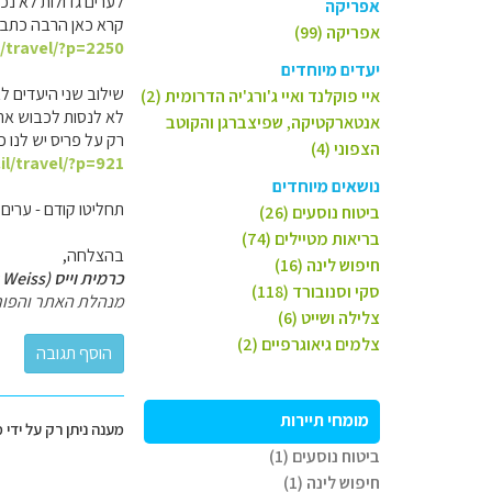
לערים גדולות לא נכ
אפריקה
קרא כאן הרבה כתבות 
אפריקה (99)
l/travel/?p=2250
יעדים מיוחדים
שילוב שני היעדים ל
איי פוקלנד ואיי ג'ורג'יה הדרומית (2)
לא לנסות לכבוש את 
אנטארקטיקה, שפיצברגן והקוטב
רק על פריס יש לנו כאן 4 כתבות, שזו הראשו
הצפוני (4)
il/travel/?p=921
נושאים מיוחדים
תחליטו קודם - ערים א
ביטוח נוסעים (26)
בריאות מטיילים (74)
בהצלחה,
חיפוש לינה (16)
כרמית וייס (Carmit Weiss)
סקי וסנובורד (118)
מנהלת האתר והפור
צלילה ושייט (6)
צלמים גיאוגרפיים (2)
מומחי תיירות
מענה ניתן רק על ידי 
ביטוח נוסעים (1)
חיפוש לינה (1)