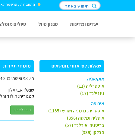
התחברות / הרשמה לא
חיפוש באתר
יעדים ומדינות
סגנון טיול
טיולים מומלצ
שאלות לפי אזורים ונושאים
מומחי תיירות
היי, אני ואישתי בני 40 מתכננים טיול 6 ימים נטו קרואן לאמסטרדם ופריז. איזה מקומות לא כדאי לוותר?
אוקיאניה
אוסטרליה (11)
שואל:
אבי אלון
ניו זילנד (17)
קטגוריה:
הולנד ובלג
אירופה
אוסטריה, גרמניה ושוויץ (1155)
חזרה לפורום
איטליה ומלטה (858)
בריטניה ואירלנד (57)
הבלקן (339)