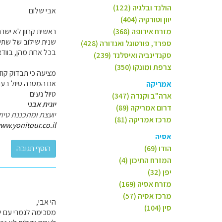
הולנד ובלגיה (122)
אבי שלום
יוון וטורקיה (404)
מזרח אירופה (368)
ראשית קרוון לא יש
שנית שילוב של שתי ה
ספרד, פורטוגל ואנדורה (428)
בכל אחת מהן, בוודא
סקנדינביה ואיסלנד (239)
צרפת ומונקו (350)
מציעה כי תבדוק קודם
אם המטרה טיול בערי
אמריקה
טיול נעים
ארה"ב וקנדה (347)
יונית אבני
דרום אמריקה (89)
יועצת ומתכננת טיול
מרכז אמריקה (81)
ww.yonitour.co.il
אסיה
הודו (69)
המזרח התיכון (4)
יפן (32)
מזרח אסיה (169)
מרכז אסיה (57)
הי אבי,
סין (104)
מסכימה לגמרי עם יונ