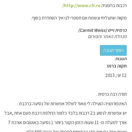
רכבות ברומניה
http://www.cfr.ro/
מקווה שתצליחי ונשמח אם תספרי לנו איך הסתדרת בסוף.
כרמית וייס (Carmit Weiss)
מנהלת האתר והפורום
תגובות:
תקוה ברנט
12 יוני, 2013
תודה רבה כרמית .
האינפורמציה הועילה לי מאוד לשלול אפשרות של נסיעה ברכבת .
יש אפשרות לנסוע ב2 רכבות בלבד כלומר החלפת רכבת פעם אחת ,אבל
אורך למעלה מ- 11 שעות הזמן הקצר ביותר .( נסיעה באוטובוס אורכת 7
שעות שזה גם יותר מדי בהתייחס למרחק של בערך 400 ק"מ .