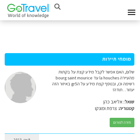
מומחי תיירות
שלום, האם אפשר לקבל מידע קצת על בקתות
מהעיירה la houches עד bourg saint mourice
רשימה וכו, ובנוסף קצת מידע על הgr5 באיזור הזה
יעזור. . תודה!
שואל:
אליאב כהן
קטגוריה:
צרפת ומונקו
חזרה לפורום
9 יוני, 2013