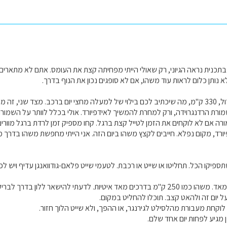
י בתכנית נראה הגיוני, רק שאולי הייתי מפחיתה קצת את העומס. אתם לא מתארי
 נותן כלום לראות עוד משהו, אם לא סופגים נכון את הנוף בדרך.
יום 1- מרחק מאד גדול, 330 ק"מ, מה שיכתיב לכם בילוי של למעלה מחצי יום ברכב. מצד ש
מורת הרדנגרוידה, ורק למחרת להמשיך לאידפיורד. אולי בכלל לוותר על השמורה. 
רה אם לא לוקחים את הזמן לטייל קצת ברגל. קחו מספיק זמן לרדת ברגל מוורינג
 לי שתספיקו הכל. תחליטו או שייט או רכבת. לטעמי שייט פלאם-גודוואנגן עדיף ויש 