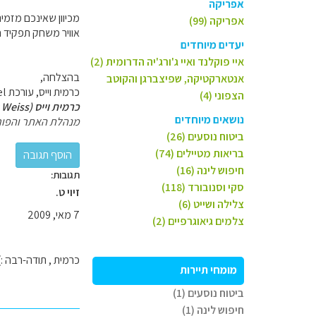
אפריקה
מכיוון שאינכם מזמינ
אפריקה (99)
אוויר משחק תפקיד ח
יעדים מיוחדים
איי פוקלנד ואיי ג'ורג'יה הדרומית (2)
בהצלחה,
אנטארקטיקה, שפיצברגן והקוטב
כרמית וייס, עורכת GoTravel.
הצפוני (4)
כרמית וייס (Carmit Weiss)
נושאים מיוחדים
מנהלת האתר והפור
ביטוח נוסעים (26)
בריאות מטיילים (74)
חיפוש לינה (16)
תגובות:
סקי וסנובורד (118)
זיוי ט.
צלילה ושייט (6)
7 מאי, 2009
צלמים גיאוגרפיים (2)
כרמית , תודה-רבה :)
מומחי תיירות
ביטוח נוסעים (1)
חיפוש לינה (1)