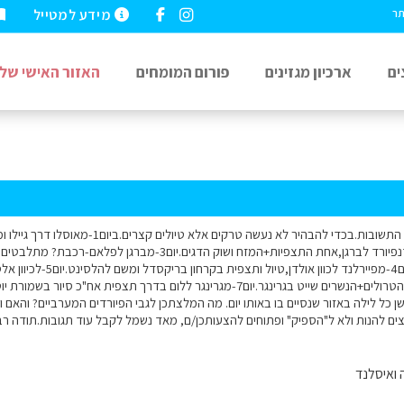
מידע למטייל
תר
ים
ארכיון מגזינים
פורום המומחים
האזור האישי שלי
כרמית ויונית תודה על התשובות.בכדי להבהיר לא נעש
הרדנגרבידה.יום2-אידנפיורד לברגן,אחת התצפיות+המזח ושוק הדגי
הנרופיורד לפיירלנד.יום4-מפיירלנד ל
 כל לילה באזור שנסיים בו באותו יום. מה המלצתכן לגבי הפיורדים המערביים? והאם ו
צים להנות ולא ל"הספיק" ופתוחים להצעותכן/ם, מאד נשמל לקבל עוד תגובות.תודה רב
 ואיסלנד