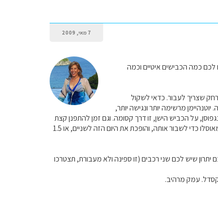
7 מאי, 2009
ם לכם כמה הכבישים איטיים וכמה
ני, זה מרחק שצריך לעבור. כדאי לשקול
יוטנהיימן מרשימה יותר ונגישה יותר,
פוסן, על הכביש הישן, זו דרך קסומה. וגם זמן להתפנן קצת
ע חוף הפיורד באידפיורד, מקום נפלא. חייבים לקצץ משהו ביום הזה. אני הייתי מחפשת משהו בדרך מאוסלו כדי לשבור אותה, והופכת את היום הזה לשניים, או 1.5
לכם יתרון שיש לכם שני רכבים (זו ספינה ולא מעבורת, תצטרכו