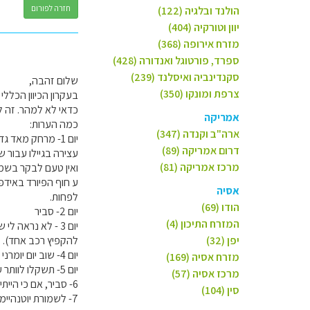
חזרה לפורום
הולנד ובלגיה (122)
יוון וטורקיה (404)
מזרח אירופה (368)
ספרד, פורטוגל ואנדורה (428)
סקנדינביה ואיסלנד (239)
שלום זהבה,
צרפת ומונקו (350)
בעקרון הכיוון הכלל
כדאי לא למהר. זה לא
אמריקה
כמה הערות:
ארה"ב וקנדה (347)
דרום אמריקה (89)
עצירה בגיילו עבור ש
מרכז אמריקה (81)
ואין טעם לבקר בשמו
אסיה
לפחות.
הודו (69)
יום 2- סביר
המזרח התיכון (4)
יום 3 - לא נראה
יפן (32)
להקפיץ רכב אחד).
יום 4- שוב יום יומרני מאד. משהו כמו 250 ק"מ בדרכים מאד איטיות. לדעתי להישאר ללון בדרך לבריקסדל. עמק מרהיב.
מזרח אסיה (169)
יום 5- תשקלו לוותר על יום זה ולהאט קצב. תוכלו להחליט במקום.
מרכז אסיה (57)
6- סביר, אם כי הייתי לוקחת מעבורת מהלסילט לגירנגר, או ההפך, ולא שייט הלוך חזור.
סין (104)
7- לשמורת יוטנהיימן מגיע לפחות יום אחד שלם.