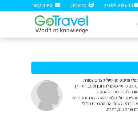
הרשמה למגזין
מי אנחנו
יצירת קשר
ה טרקים אלא טיולים קצרים.ביום1-מאוסלו דרך גיילו ומפלי וורינגפוסן+טיול קצר בשמורת
ם.יום3-מברגן לפלאם-רכבת? מתלבטים ,האם כדאי?משם לגודונגן ומעבורת דרך
כוון אולדן,טיול ותצפית בקרחון בריקסדל ומשם להלסינט.יום5-לכיוון אלסונד-לטייל בעיר ולהמשיל
לאנדלסנס.יום6-דרך הטרולים+הנשרים שייט בגרינגר.יום7-מגרינגר ללום בדרך תצפית אח"כ סיור בשמורת יוטנהיימן.יום8-מלום לאוסלו.לא הזמנו לינות
איך כדאי לשנות את התכניות הנ"ל?
ה וערב טוב, זהבה.