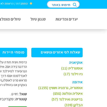
התחברות / הרשמה לא
חיפוש באתר
יעדים ומדינות
סגנון טיול
טיולים מומלצ
שאלות לפי אזורים ונושאים
מומחי תיירות
אוקיאניה
אוסטרליה (11)
ניו זילנד (17)
מראש פרט לאוסלו,נישן
אירופה
בעקרון אנו בהחלט רו
אוסטריה, גרמניה ושוויץ (1155)
איטליה ומלטה (858)
שואל:
זיוי ט.
קטגוריה:
סקנדינביה
בריטניה ואירלנד (57)
הבלקן (339)