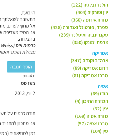
הולנד ובלגיה (122)
יוון וטורקיה (404)
הי בועז,
התשובה לשאלתך תלוי
מזרח אירופה (368)
אל מחוץ לערים, מוזי
ספרד, פורטוגל ואנדורה (428)
אני תמיד מעדיפה את
סקנדינביה ואיסלנד (239)
בהצלחה,
צרפת ומונקו (350)
כרמית וייס (Carmit Weiss)
מנהלת האתר והפור
אמריקה
ארה"ב וקנדה (347)
דרום אמריקה (89)
מרכז אמריקה (81)
תגובות:
בעז סט
אסיה
2 יוני, 2013
הודו (69)
המזרח התיכון (4)
יפן (32)
תודה כרמית על תשו
מזרח אסיה (169)
אני מתכוון להתנייד 
מרכז אסיה (57)
סין (104)
זמן למוזיאונים (במי