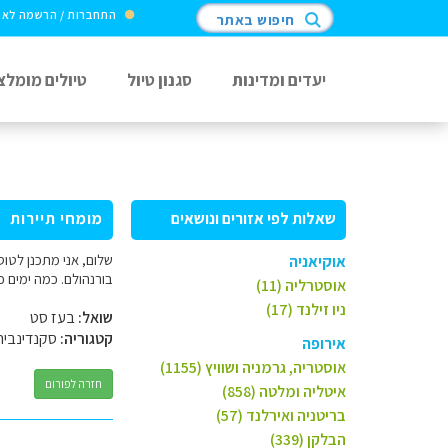
התחברות / הרשמה לא
חיפוש באתר
יעדים ומדינות
סגנון טיול
טיולים מומלצ
שאלות לפי אזורים ונושאים
מומחי תיירות
שלום, אני מתכנן לטוס
אוקיאניה
בורנהולם. כמה ימים כדאי ל
אוסטרליה (11)
ניו זילנד (17)
שואל:
בעז סט
קטגוריה:
סקנדינביה
אירופה
אוסטריה, גרמניה ושוויץ (1155)
חזרה לפורום
איטליה ומלטה (858)
בריטניה ואירלנד (57)
הבלקן (339)