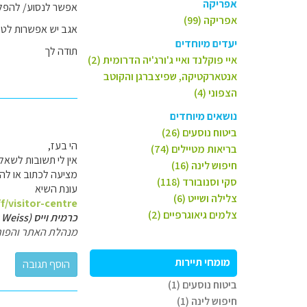
אפריקה
אפשר לנסוע/ להפליג
אפריקה (99)
אגב יש אפשרות לטיו
יעדים מיוחדים
תודה לך
איי פוקלנד ואיי ג'ורג'יה הדרומית (2)
אנטארקטיקה, שפיצברגן והקוטב
הצפוני (4)
נושאים מיוחדים
ביטוח נוסעים (26)
הי בעז,
בריאות מטיילים (74)
אין לי תשובות לשאלו
חיפוש לינה (16)
מציעה לכתוב או להת
סקי וסנובורד (118)
עונת השיא
צלילה ושייט (6)
/visitor-centre
צלמים גיאוגרפיים (2)
כרמית וייס (Carmit Weiss)
מנהלת האתר והפור
מומחי תיירות
ביטוח נוסעים (1)
חיפוש לינה (1)