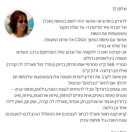
שלום לך
לדורדון בחודש יוני-אפשר יהיה לטוס בטיסות (שכר)
של חברת אייר מדיטרנה- עד טולוז מקצר
משמעותית את הטווח.
אפשר עם טיסות המשך מCDG אל שדות התעופה
של טולוז או בורדו
אני מציינת זאת כי לתקופה של שבוע טיול-המרחקים ברכב משדות
תעופה בינלאומיים גדולים.
מפריז -568 ק"מ ממרסיי אותו מרחק בדיוק (נמדד מול סארלה לה קנדה)
ואילו מברצלונה- 574 ק"מ.
אין שיטה לקרב את דורדון לשדות תעופה אלו והמשמעות שלפחות יום
להלוך ויום לחזור "נעלמים" מהטיול.
מה עושים בדורדון? מבלי להתייחס לעונת השנה,גילאים,תחומי עניין---
מערות (אחת נטיפים,אחת ציורים לפחות),טירות וארמונות,עיירות,שיט
בדורדון או ווזר או שניהם,רוק אמדור,סארלה לה קנדה, שוק יום, ושוק לילה
אחד וכן הלאה.
קראו קצת חומר ותוכלו לבחור לעצמכם את המסלול הנכון לכם-לטעמכם-
עונת השנה-גיל ותחומי עיניין