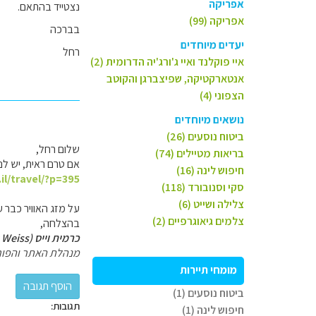
אפריקה
נצטייד בהתאם.
אפריקה (99)
בברכה
יעדים מיוחדים
רחל
איי פוקלנד ואיי ג'ורג'יה הדרומית (2)
אנטארקטיקה, שפיצברגן והקוטב
הצפוני (4)
נושאים מיוחדים
ביטוח נוסעים (26)
שלום רחל,
בריאות מטיילים (74)
אם טרם ראית, יש לנו
חיפוש לינה (16)
il/travel/?p=395
סקי וסנובורד (118)
צלילה ושייט (6)
על מזג האוויר כבר ע
צלמים גיאוגרפיים (2)
בהצלחה,
כרמית וייס (Carmit Weiss)
מנהלת האתר והפור
מומחי תיירות
ביטוח נוסעים (1)
תגובות:
חיפוש לינה (1)