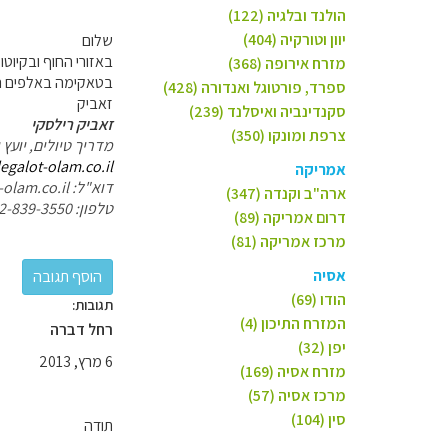
הולנד ובלגיה (122)
יוון וטורקיה (404)
שלום
באזורי החוף ובקיוטו יהיה קריר 
מזרח אירופה (368)
בטאקימה באלפים היפ
ספרד, פורטוגל ואנדורה (428)
זאביק
סקנדינביה ואיסלנד (239)
זאביק רילסקי
צרפת ומונקו (350)
מדריך טיולים, יועץ 
legalot-olam.co.il
אמריקה
דוא"ל: zevik@legalot-olam.co.il
ארה"ב וקנדה (347)
טלפון: 052-839-3550
דרום אמריקה (89)
מרכז אמריקה (81)
אסיה
הודו (69)
תגובות:
המזרח התיכון (4)
רחל דברה
יפן (32)
6 מרץ, 2013
מזרח אסיה (169)
מרכז אסיה (57)
סין (104)
תודה