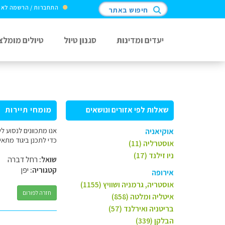
התחברות / הרשמה לא
חיפוש באתר
יעדים ומדינות
סגנון טיול
טיולים מומלצ
שאלות לפי אזורים ונושאים
מומחי תיירות
אוקיאניה
כדי לתכנן ביגוד מתאי
אוסטרליה (11)
ניו זילנד (17)
שואל:
רחל דברה
קטגוריה:
יפן
אירופה
אוסטריה, גרמניה ושוויץ (1155)
חזרה לפורום
איטליה ומלטה (858)
בריטניה ואירלנד (57)
הבלקן (339)