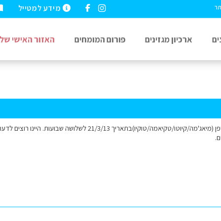
מידע למטייל
תר
ים
ארכיון מגזינים
פורום המומחים
האזור האישי שלי
אנו מתכוונים לנסוע ליפן (מיאג'מה/קיוטו/טקיאמה/טוקיו)בתאריך 3/13
ם.