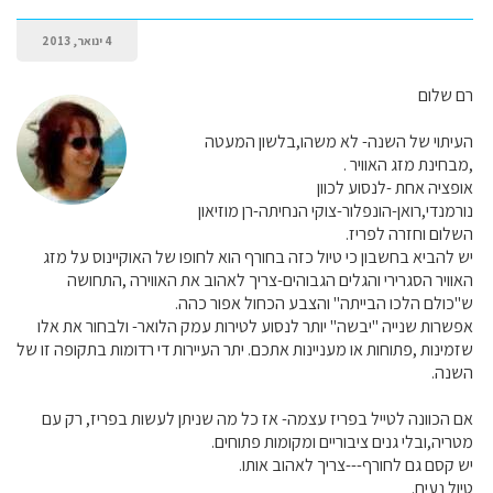
4 ינואר, 2013
רם שלום
העיתוי של השנה- לא משהו,בלשון המעטה
,מבחינת מזג האוויר .
אופציה אחת -לנסוע לכוון
נורמנדי,רואן-הונפלור-צוקי הנחיתה-רן מוזיאון
השלום וחזרה לפריז.
יש להביא בחשבון כי טיול כזה בחורף הוא לחופו של האוקיינוס על מזג
האוויר הסגרירי והגלים הגבוהים-צריך לאהוב את האווירה ,התחושה
ש"כולם הלכו הבייתה" והצבע הכחול אפור כהה.
אפשרות שנייה "יבשה" יותר לנסוע לטירות עמק הלואר- ולבחור את אלו
שזמינות ,פתוחות או מעניינות אתכם. יתר העיירות די רדומות בתקופה זו של
השנה.
אם הכוונה לטייל בפריז עצמה- אז כל מה שניתן לעשות בפריז, רק עם
מטריה,ובלי גנים ציבוריים ומקומות פתוחים.
יש קסם גם לחורף---צריך לאהוב אותו.
טיול נעים.