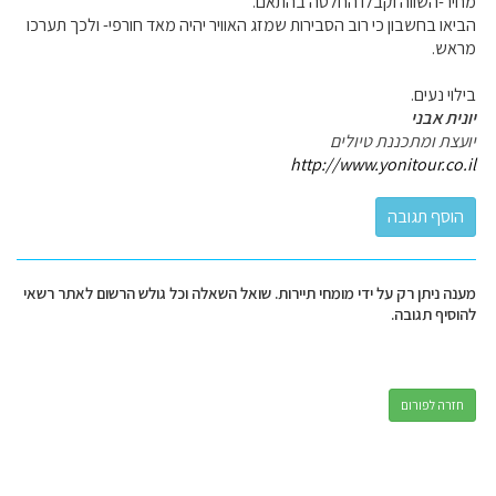
מחיר-השווה וקבלו החלטה בהתאם.
הביאו בחשבון כי רוב הסבירות שמזג האוויר יהיה מאד חורפי- ולכך תערכו
מראש.
בילוי נעים.
יונית אבני
יועצת ומתכננת טיולים
http://www.yonitour.co.il
מענה ניתן רק על ידי מומחי תיירות. שואל השאלה וכל גולש הרשום לאתר רשאי
להוסיף תגובה.
חזרה לפורום