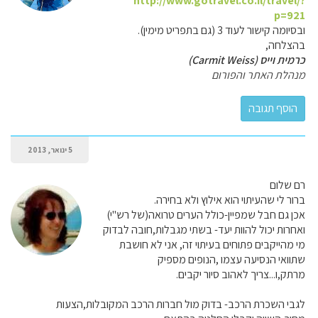
http://www.gotravel.co.il/travel/?
p=921
ובסיומה קישור לעוד 3 (גם בתפריט מימין).
בהצלחה,
כרמית וייס (Carmit Weiss)
מנהלת האתר והפורום
5 ינואר, 2013
רם שלום
ברור לי שהעיתוי הוא אילוץ ולא בחירה.
אכן גם חבל שמפיין-כולל הערים טרואה(של רש"י)
ואחרות יכול להוות יעד- בשתי מגבלות,חובה לבדוק
מי מהייקבים פתוחים בעיתוי זה, אני לא חושבת
שתוואי הנסיעה עצמו ,הנופים מספיק
מרתק,ו...צריך לאהוב סיור יקבים.
לגבי השכרת הרכב- בדוק מול חברות הרכב המקובלות,הצעות