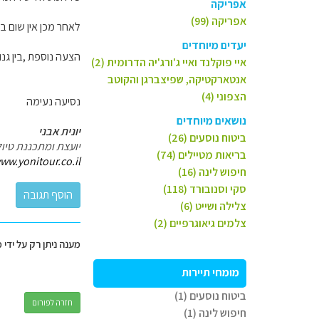
אפריקה
אפריקה (99)
לאחר מכן אין שום בע
יעדים מיוחדים
הצעה נוספת ,בין גנ
איי פוקלנד ואיי ג'ורג'יה הדרומית (2)
אנטארקטיקה, שפיצברגן והקוטב
הצפוני (4)
נסיעה נעימה
נושאים מיוחדים
יונית אבני
ביטוח נוסעים (26)
יועצת ומתכננת טיול
בריאות מטיילים (74)
ww.yonitour.co.il
חיפוש לינה (16)
סקי וסנובורד (118)
צלילה ושייט (6)
צלמים גיאוגרפיים (2)
מענה ניתן רק על ידי 
מומחי תיירות
ביטוח נוסעים (1)
חזרה לפורום
חיפוש לינה (1)