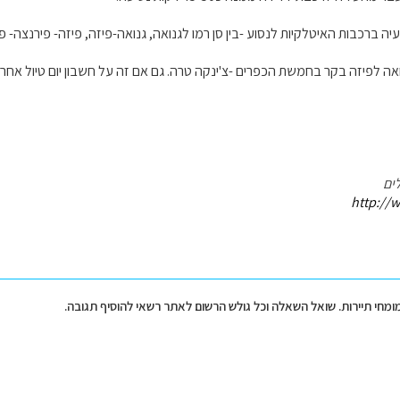
יה ברכבות האיטלקיות לנסוע -בין סן רמו לגנואה, גנואה-פיזה, פיזה- פירנצה- פ
ואה לפיזה בקר בחמשת הכפרים -צ'ינקה טרה. גם אם זה על חשבון יום טיול אחר ב
ים
http://w
מומחי תיירות. שואל השאלה וכל גולש הרשום לאתר רשאי להוסיף תגובה.