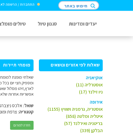
התחברות / הרשמה לא
חיפוש באתר
יעדים ומדינות
סגנון טיול
טיולים מומלצ
שאלות לפי אזורים ונושאים
מומחי תיירות
שאלתי מופנת למומחי 
אוקיאניה
ומספיק חצי יום בכל 
אוסטרליה (11)
לארץ,זיהו מסלול שאנ
ניו זילנד (17)
אפשריות אחרות שלא חש
אירופה
שואל:
אלכס ניצברג
אוסטריה, גרמניה ושוויץ (1155)
קטגוריה:
צרפת ומונק
איטליה ומלטה (858)
בריטניה ואירלנד (57)
חזרה לפורום
הבלקן (339)