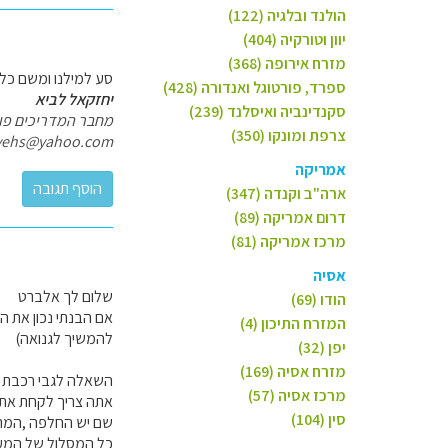
הולנד ובלגיה (122)
יוון וטורקיה (404)
מזרח אירופה (368)
סע למילנו ומשם כל 
ספרד, פורטוגל ואנדורה (428)
יחזקאל לביא
סקנדינביה ואיסלנד (239)
מחבר המדריכים פולי
צרפת ומונקו (350)
yehs@yahoo.com
אמריקה
ארה"ב וקנדה (347)
דרום אמריקה (89)
מרכז אמריקה (81)
אסיה
שלום לך אלברט
הודו (69)
אם הבנתי נכון את המ
המזרח התיכון (4)
להמשיך לגנואה)
יפן (32)
מזרח אסיה (169)
השאלה לגבי רכבת ממ
מרכז אסיה (57)
אתה צריך לקחת את הרכבת ממונטה קרלו לntimiglia
סין (104)
שם יש החלפה ,המתנה כ15 דקות ונסיעה ברכבת איטל
כל המסלול של המעבר מהע