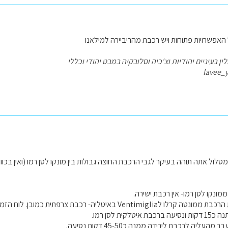
האפשרויות פתוחות ויש רכבת מהריביירה למילאנו
ן בעיניים יהודיות וצ'כיה וסלובקיה במבט יהודי וכללי
lavee_
סלול אתה תוהה בעיקר לגבי הרכבת החוצה גבולות בין מונקו לסן רמו (ואין בכו
ונקו לסן רמו- אין רכבת ישירה.
Ve באיטליה- רכבת צרפתית כמובן. לוח הזמנים כל חצי שעה ,
קית לסן רמו.
ליה לרכבת לירידה ממנה כ45-50 דקות נסיעה.