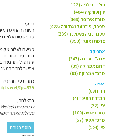
הולנד ובלגיה (122)
יוון וטורקיה (404)
מזרח אירופה (368)
הי יעל,
ספרד, פורטוגל ואנדורה (428)
העונה בהחלט בעייתי
סקנדינביה ואיסלנד (239)
מהמקומות עלולים להי
צרפת ומונקו (350)
מציעה לעלות מקופנה
אמריקה
בנורבגיה, התרכזו בח
ארה"ב וקנדה (347)
עשו טיול יותר נינוח ב
דרום אמריקה (89)
אפשר לחזור במעבורת
מרכז אמריקה (81)
כתבות על נורבגיה
אסיה
il/travel/?p=579
הודו (69)
המזרח התיכון (4)
בהצלחה,
יפן (32)
כרמית וייס (Carmit Weiss)
מזרח אסיה (169)
מנהלת האתר והפור
מרכז אסיה (57)
סין (104)
תגובות: