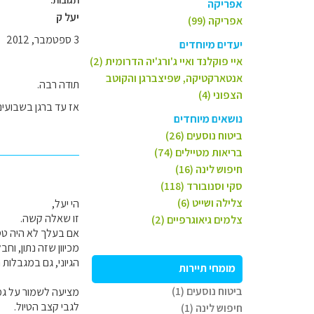
אפריקה
יעל ק
אפריקה (99)
3 ספטמבר, 2012
יעדים מיוחדים
איי פוקלנד ואיי ג'ורג'יה הדרומית (2)
אנטארקטיקה, שפיצברגן והקוטב
תודה רבה.
הצפוני (4)
אז עד ברגן בשבועים
נושאים מיוחדים
ביטוח נוסעים (26)
בריאות מטיילים (74)
חיפוש לינה (16)
סקי וסנובורד (118)
צלילה ושייט (6)
הי יעל,
זו שאלה קשה.
צלמים גיאוגרפיים (2)
אם בעלך לא היה טס 
מכיוון שזה נתון, וח
הגיוני, גם במגבלות 
מומחי תיירות
ביטוח נוסעים (1)
מציעה לשמור על גמי
לגבי קצב הטיול.
חיפוש לינה (1)