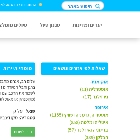
התחברות / הרשמה לא
חיפוש באתר
יעדים ומדינות
סגנון טיול
טיולים מומלצ
שאלות לפי אזורים ונושאים
מומחי תיירות
אוקיאניה
ברגן וחבל הפיורדים ז
אוסטרליה (11)
לשכור את הרכב שם ול
ניו זילנד (17)
(מקופנהגן או מאוסלו)
אירופה
שואל:
יעל ק
אוסטריה, גרמניה ושוויץ (1155)
קטגוריה:
סקנדינביה
איטליה ומלטה (858)
בריטניה ואירלנד (57)
חזרה לפורום
הבלקן (339)