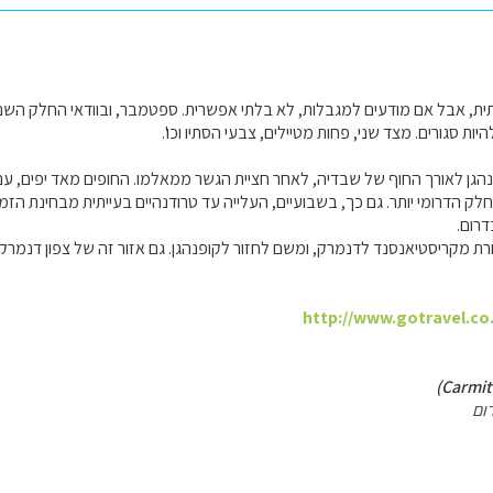
ת, אבל אם מודעים למגבלות, לא בלתי אפשרית. ספטמבר, ובוודאי החלק השני 
ות סגורים. מצד שני, פחות מטיילים, צבעי הסתיו וכו'.
גן לאורך החוף של שבדיה, לאחר חציית הגשר ממאלמו. החופים מאד יפים, עם 
לק הדרומי יותר. גם כך, בשבועיים, העלייה עד טרודנהיים בעייתית מבחינת הזמן
דרום.
 מקריסטיאנסנד לדנמרק, ומשם לחזור לקופנהגן. גם אזור זה של צפון דנמרק י
http://www.gotravel.co.
ום