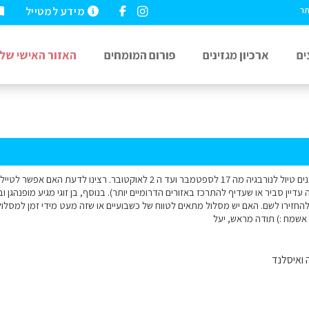
מידע למטייל
תר
ים
ארכיון מגזינים
פורום המומחים
האזור האישי שלי
שלום רב, אנחנו מתכננים טיול לנורבגיה מה 17 לספטמבר ועד ה 2 לאוקטובר
ה עדיין סביר או שעדיף להתרכז באזורים הדרומיים יותר). בנוסף, בן זוגי מגיע מופנהג
החזירו לשם. האם יש מסלול מתאים לטווח של כשבועיים או שזה מעט מידי זמן למסלול
 אשמח :) תודה מראש, יעל
 ואיסלנד