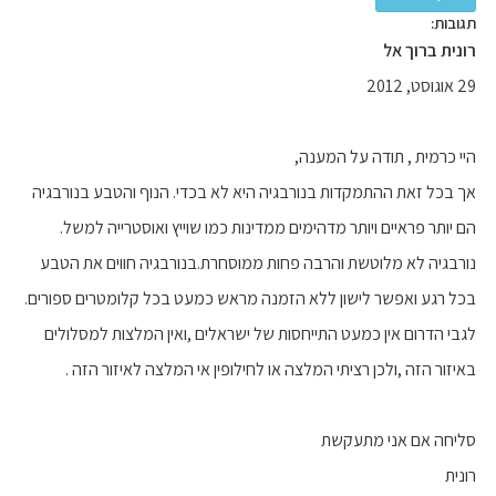
תגובות:
רונית ברוך אל
29 אוגוסט, 2012
היי כרמית , תודה על המענה,
אך בכל זאת ההתמקדות בנורבגיה היא לא בכדי. הנוף והטבע בנורבגיה
הם יותר פראיים ויותר מדהימים ממדינות כמו שוייץ ואוסטרייה למשל.
נורבגיה לא מלוטשת והרבה פחות ממוסחרת.בנורבגיה חווים את הטבע
בכל רגע ואפשר לישון ללא הזמנה מראש כמעט בכל קלומטרים ספורים.
לגבי הדרום אין כמעט התייחסות של ישראלים ,ואין המלצות למסלולים
באיזור הזה ,ולכן רציתי המלצה או לחילופין אי המלצה לאיזור הזה .
סליחה אם אני מתעקשת
רונית