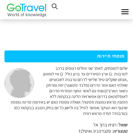
מומחי תיירות
שלום למומחים, לאחר שני טיולים רצופים ברכב
לנורבגיה :1) ארץ הפיורדים עד ברגן כולל. 2) איי לופוטון
,אנחנו שוקלים טיול שלישי לדרום נורבגיה לשבועיים.
שאלתי האם אזור הדרום (מלבד סטוונגר) יפה ומרתק
כשאר הארץ?(כוונתי גם לאזור החוף המזרחי מדרום
לאוסלו)האם בדרום אפשרויות הלינה בבקתות ללא
הזמנה מראש נפוצות וזמינות? ושאלה נוספת האם יש באירופה מדינה נוספת
שהנוף הוא העיקר ואפשר לטייל בה ולישון כל יום בחיק הטבע בבקתות כמו
בנורבגיה? תודה מראש רונית
שואל:
רונית ברוך אל
קטגוריה:
סקנדינביה ואיסלנד