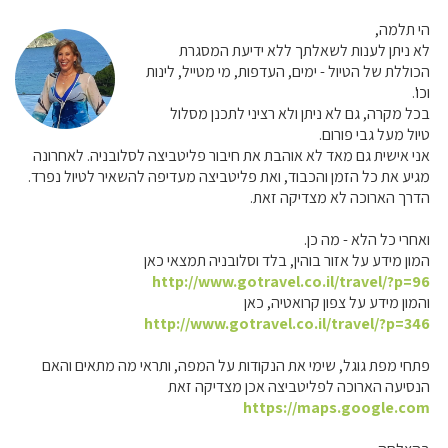
הי תלמה,
לא ניתן לענות לשאלתך ללא ידיעת המסגרת
הכוללת של הטיול - ימים, העדפות, מי מטייל, לינות
וכו'.
בכל מקרה, גם לא ניתן ולא רציני לתכנן מסלול
טיול מעל גבי פורום.
אני אישית גם מאד לא אוהבת את חיבור פליטביצה לסלובניה. לאחרונה
מגיע את כל הזמן והכבוד, ואת פליטביצה מעדיפה להשאיר לטיול נפרד.
הדרך הארוכה לא מצדיקה זאת.
ואחרי כל הלא - מה כן.
המון מידע על אזור בוהין, בלד וסלובניה תמצאי כאן
http://www.gotravel.co.il/travel/?p=96
והמון מידע על צפון קרואטיה, כאן
http://www.gotravel.co.il/travel/?p=346
פתחי מפת גוגל, שימי את הנקודות על המפה, ותראי מה מתאים והאם
הנסיעה הארוכה לפליטביצה אכן מצדיקה זאת
https://maps.google.com