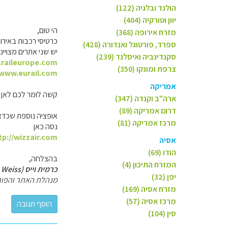
הולנד ובלגיה (122)
יוון וטורקיה (404)
הי טום,
מזרח אירופה (368)
כרטיסי רכבות באירו
ספרד, פורטוגל ואנדורה (428)
יש שני אתרים מצויינ
סקנדינביה ואיסלנד (239)
.raileurope.com
צרפת ומונקו (350)
/www.eurail.com
אמריקה
קשה לומר לכם לאן כד
ארה"ב וקנדה (347)
דרום אמריקה (89)
אופציה נוספת שכדאי 
מרכז אמריקה (81)
נסה כאן
tp://wizzair.com
אסיה
הודו (69)
בהצלחה,
המזרח התיכון (4)
כרמית וייס (Carmit Weiss)
יפן (32)
מנהלת האתר והפור
מזרח אסיה (169)
מרכז אסיה (57)
סין (104)