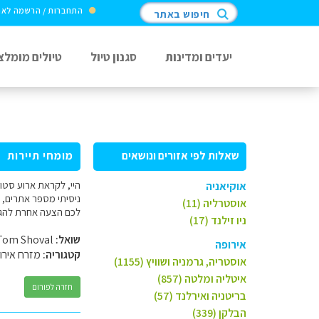
התחברות / הרשמה לא
חיפוש באתר
יעדים ומדינות
סגנון טיול
טיולים מומלצ
שאלות לפי אזורים ונושאים
מומחי תיירות
היי, לקראת ארוע סטוד
אוקיאניה
ניסיתי מספר אתרים, אך
אוסטרליה (11)
לכם הצעה אחרת להגי
ניו זילנד (17)
שואל:
Tom Shoval
אירופה
קטגוריה:
מזרח אירו
אוסטריה, גרמניה ושוויץ (1155)
איטליה ומלטה (857)
חזרה לפורום
בריטניה ואירלנד (57)
הבלקן (339)