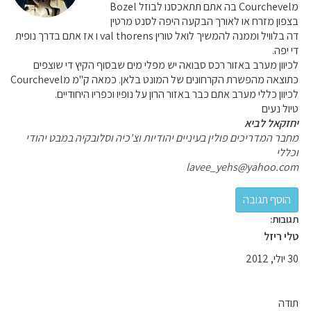
מCourchevel בה אתם תתאכסנו לבוזל Bozel
בצפון מזרח או לאורך הבקעה היפה לסנט מרטין
דה בלוויל וממנה להמשיך לואל טורין val thorens ו אז אתם בדרך נופית
די יפה.
לכיוון מערב באזור רכס סבואה יש מפלי מים שבסוף הקיץ די שוצפים
כתוצאה מהפשרת הקרחונים של המונט בלאן. כמאה ק"מ מCourchevel
לכיוון כללי מערב אתם כבר באזור הרון על נופיו וכפריו היחודיים.
טיול נעים
יחזקאל לביא
מחבר המדריכים פולין בעיניים יהודיות וצ'כיה וסלובקיה במבט יהודי
וכללי
lavee_yehs@yahoo.com
תגובות:
טלי ריזל
30 יולי, 2012
תודה