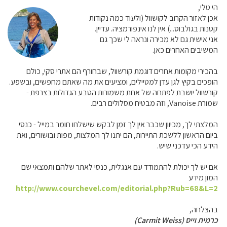
הי טלי,
אכן לאזור הקרוב לקושוול (ולעוד כמה נקודות
קטנות בגולבוס...) אין לנו אינפורמציה. עדיין.
אני אישית גם לא מכירה ונראה לי שכך גם
המשיבים האחרים כאן.
בהכירי מקומות אחרים דוגמת קורשוול, שבחורף הם אתרי סקי, כולם
הופכים בקיץ לגן עדן למטיילים, ומציעים את מה שאתם מחפשים, ובשפע.
קורשוול יושבת לפתחה של אחת משמורות הטבע הגדולות בצרפת -
שמורת Vanoise, וזה מבטיח מסלולים רבים.
המלצתי לך, מכיוון שכבר אין לך זמן לבקש שישלחו חומר במייל - כנסי
ביום הראשון ללשכת התיירות, הם יתנו לך המלצות, מפות ובושורים, ואת
הידע הכי עדכני שיש.
אם יש לך יכולת להתמודד עם אנגלית, כנסי לאתר שלהם ותמצאי שם
המון מידע
http://www.courchevel.com/editorial.php?Rub=68&L=2
בהצלחה,
כרמית וייס (Carmit Weiss)