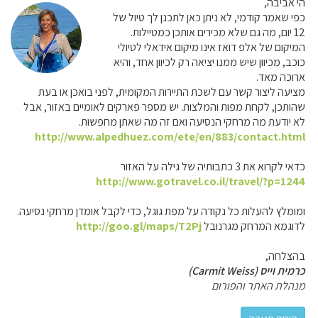
הי אביבה,
כפי שאמר קודמי, לא ניתן כאן לתכנן לך טיול של
12 יום, מה גם שלא מכירים אותכן כמטיילות.
המיקום של אלפ דואז אינו מיקום אידאלי לטיולי
כוכב, מכיוון שיש ממנו יציאה רק לכיוון אחד, והיא
ארוכה מאד.
מציעה ליצור קשר עם לשכת התיירות המקומית, לפני בואכן או בעת
שהותכן, לקחת מפות והמלצות. יש מספר פארקים לאומיים באזור, אבל
לא יודעת מה מרחקי הנסיעה ואם זה מה שאתן מחפשות.
http://www.alpedhuez.com/ete/en/883/contact.html
כדאי לקרוא את 3 כתבותיה של גילה על האזור
http://www.gotravel.co.il/travel/?p=1244
ומומלץ להעלות כל נקודה על מפת גוגל, כדי לקבל אומדן מרחקי נסיעה.
לדוגמא המרחק מגרנובל
http://goo.gl/maps/T2Pj
בהצלחה,
כרמית וייס (Carmit Weiss)
מנהלת האתר והפורום