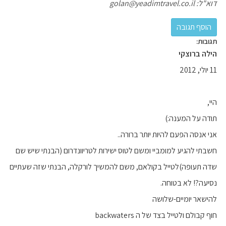
דוא"ל: golan@yeadimtravel.co.il
תגובות:
הילה ברוצקי
11 יולי, 2012
היי,
תודה על המענה:)
אני אנסה הפעם להיות יותר ברורה..
חשבתי להגיע למומביי ומשם לטוס ישירות לטריוונדרום (הבנתי שיש שם
שדה תעופה)לטייל בקולאם, משם להמשיך לורקלה, הבנתי שזה שעתיים
נסיעה?! לא בטוחה.
להישאר יומיים-שלושה
חוף קבולם ולטייל בצד של ה backwaters