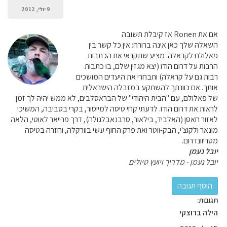
9 יולי, 2012
אם את Ronen אז קיבלת תשובה
השאלה שלך כאן אינה ברורה: אין כל קשר בין
פאלולם לקראלה. מציע שתקראי את הכתבות
הרבות על דרום הודו (יצא מגזין שלם, בו כתבות
רבות גם על קראלה) ותבחרי את היעדים המושכים
אותך. אם כוונתך להשתקע במזבלה הישראלית
של פאלולם, עם "הבית היהודי" של הבראסלבים, לא ממש יהיה לך זמן
לראות את דרום הודו. לדעתי קחי טיסה למייסור, בקרי בסביבה, המשיכי
לאזור חאסן (האלביד, בילאור, סרבנאבלגולה), דרך פרייאר לאוטי, הלאה
מונאר ולקוצ'י, הבק-ווטר ואת פרק החוף עשי בוורקלה, וחזרה בטיסה
מטריוונדרום.
יובל נעמן
יובל נעמן - מדריך ויועץ טיולים
תגובות:
הילה ברוצקי