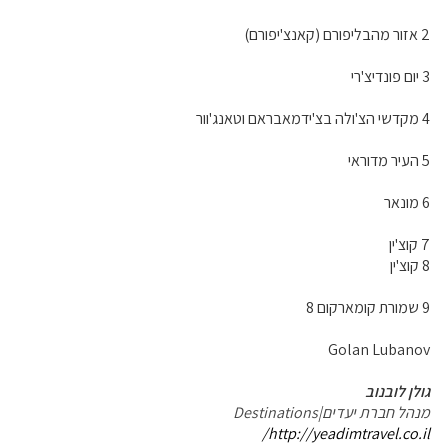
2 אזור מהבליפורם (קאנצ'יפורם)
3 יום פונדיצ'רי
4 מקדשי הצ'ולה בצ'ידמאבראם וטאנג'וור
5 העיר מדוראי
6 מונאר
7 קוצ'ין
8 קוצ'ין
9 שמורת קומארקום 8
Golan Lubanov
גולן לובנוב
מנהל חברת יעדים|Destinations
http://yeadimtravel.co.il/