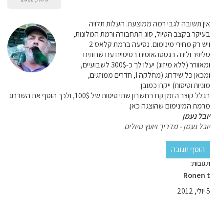
אין תשובה לגבי רמה ממוצעת. העלות תלויה
בעיקר בקצב הטיול, סוג התחבורה ורמת המלונות,
ויש רק מחירי מינימום. נסיעה ברמת קלאס 2
סליפר ולינה בגסטהאוסים בסיסיים עם שרותים
ומאוורר (ללא מיזוג) יעלו לך כ-300$ לשבועיים,
ומכאן כל שידרוג (מחלקה I, חדרים ממוזגים,
מוניות וטיסות) ייקרו כמובן.
בגלל קוצר הזמן קח בחשבון שתי טיסות של 100$, ולכך הוסף את השדרוג
מרמת המינימום שהוצגה כאן.
יובל נעמן
יובל נעמן - מדריך ויועץ טיולים
תגובות:
Ronen t
5 יולי, 2012