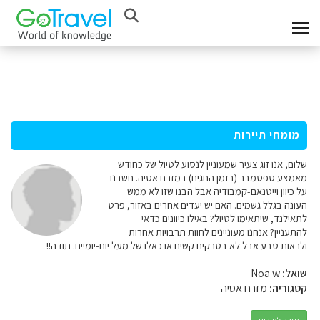
מומחי תיירות
שלום, אנו זוג צעיר שמעוניין לנסוע לטיול של כחודש
מאמצע ספטמבר (בזמן החגים) במזרח אסיה. חשבנו
על כיוון וייטנאם-קמבודיה אבל הבנו שזו לא ממש
העונה בגלל גשמים. האם יש יעדים אחרים באזור, פרט
לתאילנד, שיתאימו לטיול? באילו כיוונים כדאי
להתעניין? אנחנו מעוניינים לחוות תרבויות אחרות
ולראות טבע אבל לא בטרקים קשים או כאלו של מעל יום-יומיים. תודה!!
שואל:
Noa w
קטגוריה:
מזרח אסיה