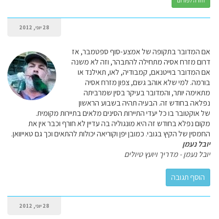
חזרה לפורום
28 יוני, 2012
אם המדובר בתקופה של אמצע-סוף ספטמבר, אז
דרום מזרח אסיה מתחילה להתבהר, וזה לא משנה
אם המדובר בוייטנאם, קמבודיה, לאו, תאילנד או
בורמה. למי שלא אוהב גשם, צפון מזרח אסיה
מתאימה יותר, והמדובר בעיקר בסין שמרביתה
נפלאה בחודש זה. הבעיה תהיה בשבוע הראשון
של אוקטובר בו כל יעדי התיירות הסינים מלאים בתיירות מקומית.
מקום נפלא בחודש זה היא מונגוליה בה עדיין לא חורף וכבר אין את
החמסין של הקיץ בגובי. כמובן יפן וקוריאה יכולות להתאים וכך גם טאייוואן.
יובל נעמן
יובל נעמן - מדריך ויועץ טיולים
28 יוני, 2012