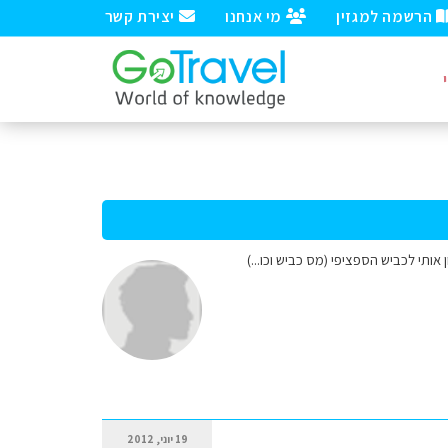
הרשמה למגזין
מי אנחנו
יצירת קשר
רה ליד העיר Liptovský Mikuláš אשמח אם מישהו יכוון אותי לכביש הספציפי (מס כביש וכו...)
19 יוני, 2012