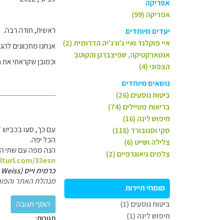
אפריקה
אפריקה (99)
ראשית, תודה רבה.
יעדים מיוחדים
איי פוקלנד ואיי ג'ורג'יה הדרומית (2)
אנחנו מתכוונים להגי
אנטארקטיקה, שפיצברגן והקוטב
וכמובן שקראתי את ה
הצפוני (4)
נושאים מיוחדים
ביטוח נוסעים (26)
בריאות מטיילים (74)
חיפוש לינה (16)
עם כך, סעו בכביש 59/77 או אם זמנכם בידכם, כבישים 66 ו- 72.
סקי וסנובורד (118)
הכל יפה.
צלילה ושייט (6)
הנה מפה עם שתי הא
צלמים גיאוגרפיים (2)
alturl.com/33esn
כרמית וייס (Carmit Weiss)
מנהלת האתר והפור
מומחי תיירות
ביטוח נוסעים (1)
חיפוש לינה (1)
תגובות: