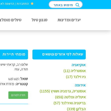
התחברות / הרשמה לא
חיפוש באתר
יעדים ומדינות
סגנון טיול
טיולים מומלצ
שאלות לפי אזורים ונושאים
מומחי תיירות
אוקיאניה
תודה, עוזי.
אוסטרליה (11)
ניו זילנד (17)
שואל:
uzi uzi
קטגוריה:
מזרח אירו
אירופה
אוסטריה, גרמניה ושוויץ (1155)
חזרה לפורום
איטליה ומלטה (858)
בריטניה ואירלנד (57)
הבלקן (339)