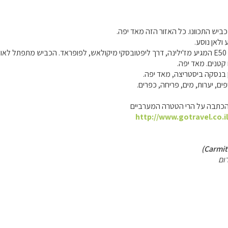
כביש התכוונו. כל האזור הזה מאד יפה.
 ולאן נוסע.
אני מכירה את כביש E50 המגיע מז'ילינה, דרך ליפטובסקי מיקולאש, לפופראד. הכביש מתפת
קטנים. מאד יפה.
פים, יערות, מים, פריחה, כפרים.
הכתבה על הרי הטטרה המערביים
http://www.gotravel.co.i
ום