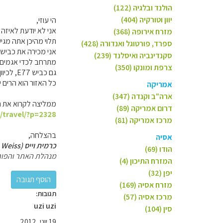
הולנד ובלגיה (122)
יוון וטורקיה (404)
הי עוזי,
אני לא יודעת לאיזה 
מזרח אירופה (368)
תלוי מהיכן אתה מגיע
ספרד, פורטוגל ואנדורה (428)
סקנדינביה ואיסלנד (239)
מתרחב לכדי אגמים 
צרפת ומונקו (350)
גם כביש E77, לכיוון בנסקה ביסטריצה, מאד יפה.
כל האזור הוא הרים י
אמריקה
ארה"ב וקנדה (347)
ממליצה לקרוא את 
דרום אמריקה (89)
l/travel/?p=2328
מרכז אמריקה (81)
בהצלחה,
אסיה
כרמית וייס (Carmit Weiss)
הודו (69)
מנהלת האתר והפור
המזרח התיכון (4)
יפן (32)
מזרח אסיה (169)
תגובות:
מרכז אסיה (57)
uzi uzi
סין (104)
19 יוני, 2012