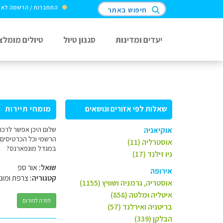
התחברות / הרשמה לא
חיפוש באתר
יעדים ומדינות
סגנון טיול
טיולים מומלצ
שאלות לפי אזורים ונושאים
מומחי תיירות
שלום היכן אפשר לרכו
אוקיאניה
הרשמי וכל הכרטיסים 
אוסטרליה (11)
במגדל מונפארנס?
ניו זילנד (17)
שואל:
אור ספ
אירופה
קטגוריה:
צרפת ומונק
אוסטריה, גרמניה ושוויץ (1155)
איטליה ומלטה (858)
חזרה לפורום
בריטניה ואירלנד (57)
הבלקן (339)