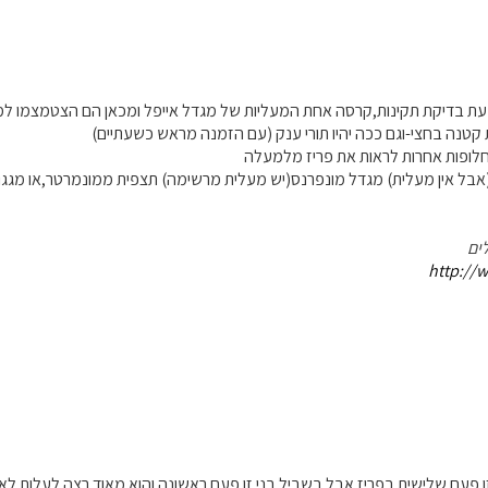
עת בדיקת תקינות,קרסה אחת המעליות של מגדל אייפל ומכאן הם הצטמצמו 
טנה בחצי-וגם ככה יהיו תורי ענק (עם הזמנה מראש כשעתיים)
לופות אחרות לראות את פריז מלמעלה
בל אין מעלית) מגדל מונפרנס(יש מעלית מרשימה) תצפית ממונמרטר,או מגגות 
ים
http://w
ו פעם שלישית בפריז אבל בשביל בני זו פעם ראשונה והוא מאוד רצה לעלות לא