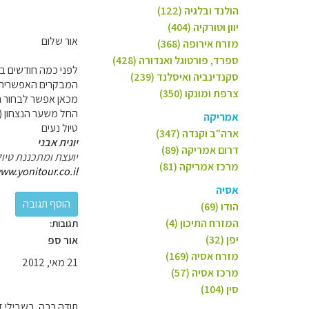
הולנד ובלגיה (122)
יוון וטורקיה (404)
אור שלום
מזרח אירופה (368)
ספרד, פורטוגל ואנדורה (428)
לפני כמה חודשים ב
סקנדינביה ואיסלנד (239)
המבקרים האפשרית ק
צרפת ומונקו (350)
מכאן אפשר לבחור ח
החל משער הנצחון (א
אמריקה
טיול נעים
ארה"ב וקנדה (347)
יונית אבני
דרום אמריקה (89)
יועצת ומתכננת טיול
מרכז אמריקה (81)
ww.yonitour.co.il
אסיה
הודו (69)
המזרח התיכון (4)
תגובות:
יפן (32)
אור ספ
מזרח אסיה (169)
21 מאי, 2012
מרכז אסיה (57)
סין (104)
תודה רבה. בשבילי ז