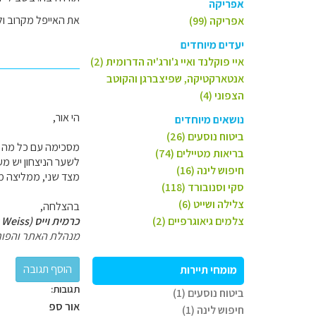
אפריקה
את האייפל מקרוב ול
אפריקה (99)
יעדים מיוחדים
איי פוקלנד ואיי ג'ורג'יה הדרומית (2)
אנטארקטיקה, שפיצברגן והקוטב
הצפוני (4)
הי אור,
נושאים מיוחדים
ביטוח נוסעים (26)
מסכימה עם כל מה שכ
בריאות מטיילים (74)
לשער הניצחון יש מ
חיפוש לינה (16)
מצד שני, ממליצה מא
סקי וסנובורד (118)
צלילה ושייט (6)
בהצלחה,
צלמים גיאוגרפיים (2)
כרמית וייס (Carmit Weiss)
מנהלת האתר והפור
מומחי תיירות
תגובות:
ביטוח נוסעים (1)
אור ספ
חיפוש לינה (1)