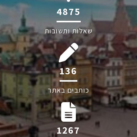
6045
שאלות ותשובות
207
כותבים באתר
1928