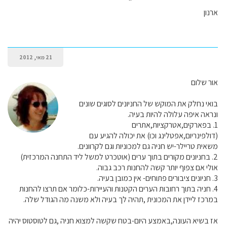
ארנון
21 מאי, 2012
אור שלום
בואי נחלק את המוקש של החניונים לסוגים שונים
ונראה איפה עלולה להיות בעיה.
1. בפארקים,אטרקציות,אתרים
(דולפינריום,אפטלינג וכו) את יכולה להגיע עם
משאית טריילר-יש חניה גם למכוניות וגם לקרוונים.
2. בחניונים מקורים בתוך ערים (אוטכרט למשל ליד התחנה המרכזית)
אולי אם צפוף יותר קשה להחנות רכב גבוה.
3. חניונים ציבורים פתוחים- אין כמובן בעיה.
4. חניה בתוך רחובות הערים הקטנות והעיירות-כלומר אם תרצו להחנות
במרכז ליידן את המכונית ,תהיה לך בעיה ולא משנה מה הגודל שלה.
אז בשיא העונה,באמצע היום-בטח שקשה למצוא חניה ,גם לטוסטוס יהיה