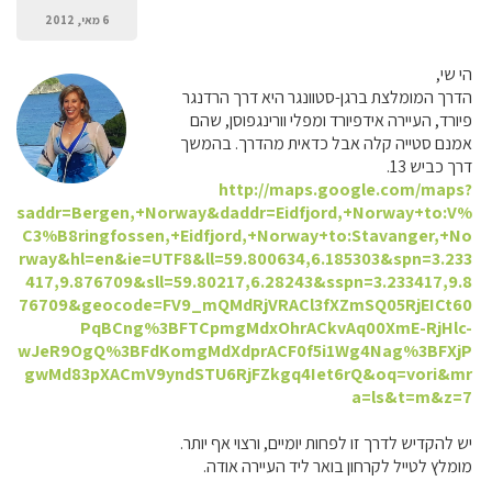
6 מאי, 2012
הי שי,
הדרך המומלצת ברגן-סטוונגר היא דרך הרדנגר
פיורד, העיירה אידפיורד ומפלי וורינגפוסן, שהם
אמנם סטייה קלה אבל כדאית מהדרך. בהמשך
דרך כביש 13.
http://maps.google.com/maps?
saddr=Bergen,+Norway&daddr=Eidfjord,+Norway+to:V%
C3%B8ringfossen,+Eidfjord,+Norway+to:Stavanger,+No
rway&hl=en&ie=UTF8&ll=59.800634,6.185303&spn=3.233
417,9.876709&sll=59.80217,6.28243&sspn=3.233417,9.8
76709&geocode=FV9_mQMdRjVRACl3fXZmSQ05RjEICt60
PqBCng%3BFTCpmgMdxOhrACkvAq00XmE-RjHlc-
wJeR9OgQ%3BFdKomgMdXdprACF0f5i1Wg4Nag%3BFXjP
gwMd83pXACmV9yndSTU6RjFZkgq4Iet6rQ&oq=vori&mr
a=ls&t=m&z=7
יש להקדיש לדרך זו לפחות יומיים, ורצוי אף יותר.
מומלץ לטייל לקרחון בואר ליד העיירה אודה.