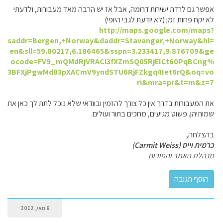
אפשר גם לרדת ישירות דרומה, אבל אז יש הרבה מאד מעבורות, ולדעתי
לא יקח פחות זמן (לא יודעת לגבי היופי)
http://maps.google.com/maps?
saddr=Bergen,+Norway&daddr=Stavanger,+Norway&hl=
en&sll=59.80217,6.186465&sspn=3.233417,9.876709&ge
ocode=FV9_mQMdRjVRACl3fXZmSQ05RjEICt60PqBCng%
3BFXjPgwMd83pXACmV9yndSTU6RjFZkgq4Iet6rQ&oq=vo
ri&mra=pr&t=m&z=7
את המעבורות בדרך אין כל צורך להזמין ובוודאי שלא נוכל לתת לך כאן את
שמותיהן. פשוט מגיעים, מחכים בתור ועולים.
בהצלחה,
כרמית וייס (Carmit Weiss)
מנהלת האתר והפורום
6 מאי, 2012