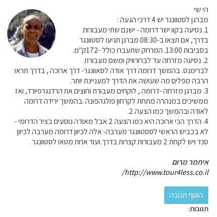
הי שי
מברגן לסטוונגר יש 4 דרכי הגעה :
1. נסיעה בקוו ישר דרומה - ישנם שתי מעבורות
בדרך, אם תצאו ב-08:30 מברגן תגיעו לסטוונגר
בסביבות 13:00. המרחק שתעברו כולל -172ק"מ.
2. נסיעה מזרחה עד לברורוויק ומשם מעבורת
לברימנס. בהמשך דרומה דרך אודה לסאוונגר- דרך ארוכה , בדרך תראו
הרבה מפלים מה שעושה את הדרך למעניינת יותר.
3. מברגן מזרחה -דרומה , לוקחים מעבורת וחוצים את הרדנגרפיורד, ואז
ממשיכים במנהרה מתחת לקרחון פולגהפונה .בהמשך ירידה דרומה
לאודה ובהמשך כמו הצעה 2.
4. הדרך הכי ארוכה היא כמו הצעה 2 אבל מאודה נוסעים בציר הדרומי -
לא בכביש הראשי לססטוונגר מערבה- אלה לכיוון דרומה מערבה לכיוון
סנד ויש לקחת 2 מעבורות קצרות בדרך.ועוד אחת מטאו לסטוונגר .
איתמר מרום
http://www.tour4less.co.il/
תגובות: