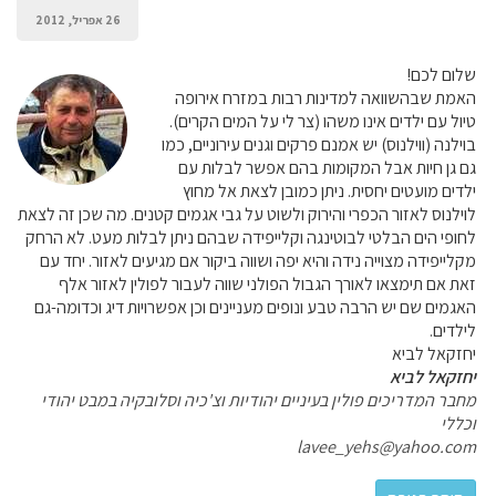
26 אפריל, 2012
שלום לכם!
האמת שבהשוואה למדינות רבות במזרח אירופה
טיול עם ילדים אינו משהו (צר לי על המים הקרים).
בוילנה (ווילנוס) יש אמנם פרקים וגנים עירוניים, כמו
גם גן חיות אבל המקומות בהם אפשר לבלות עם
ילדים מועטים יחסית. ניתן כמובן לצאת אל מחוץ
לוילנוס לאזור הכפרי והירוק ולשוט על גבי אגמים קטנים. מה שכן זה לצאת
לחופי הים הבלטי לבוטינגה וקלייפידה שבהם ניתן לבלות מעט. לא הרחק
מקלייפידה מצוייה נידה והיא יפה ושווה ביקור אם מגיעים לאזור. יחד עם
זאת אם תימצאו לאורך הגבול הפולני שווה לעבור לפולין לאזור אלף
האגמים שם יש הרבה טבע ונופים מעניינים וכן אפשרויות דיג וכדומה-גם
לילדים.
יחזקאל לביא
יחזקאל לביא
מחבר המדריכים פולין בעיניים יהודיות וצ'כיה וסלובקיה במבט יהודי
וכללי
lavee_yehs@yahoo.com