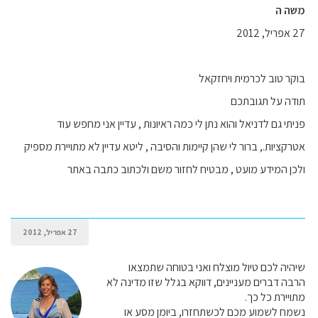
משה ה
27 אפריל, 2012
בוקר טוב לכרמית ויחזקאל
תודה על תגובתכם
פניתי גם לדניאל והוא נתן לי כמה ראיונות , עדיין אני מחפש עוד
אטרקציות., ברור לי שהן קיימות והסיבה , ליטא עדיין לא מתויירת מספיק
ולכן המידע מועט , מבטיח לחזור משם ולכתוב כתבה באתר
27 אפריל, 2012
שיהיה לכם טיול מוצלח ואני בטוחה שתמצאו
הרבה דברים מעניינים, דווקא בגלל שזו מדינה לא
מתויירת כל כך.
נשמח לשמוע מכם לכשתחזרו, ביומן מסע או