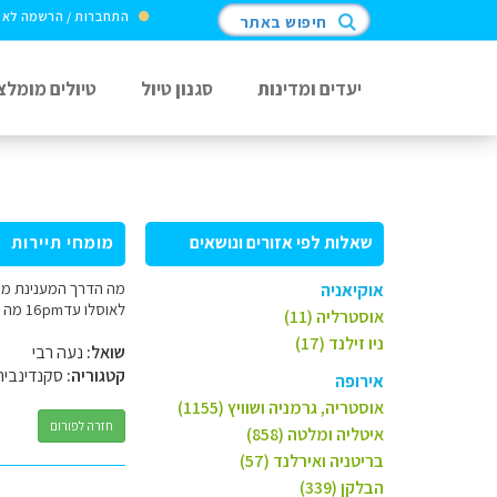
התחברות / הרשמה לא
חיפוש באתר
יעדים ומדינות
סגנון טיול
טיולים מומלצ
שאלות לפי אזורים ונושאים
מומחי תיירות
אוקיאניה
לאוסלו עד16pm מה הדרך הקצרה תודה מראש נעה
אוסטרליה (11)
ניו זילנד (17)
שואל:
נעה רבי
קטגוריה:
סקנדינביה
אירופה
אוסטריה, גרמניה ושוויץ (1155)
חזרה לפורום
איטליה ומלטה (858)
בריטניה ואירלנד (57)
הבלקן (339)