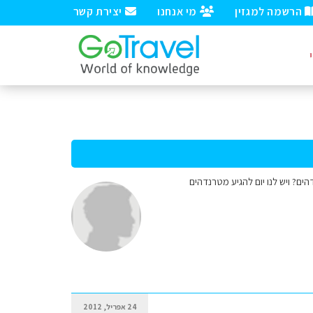
הרשמה למגזין
מי אנחנו
יצירת קשר
ales לטרונדהים ו/או הקצרה? מה הדרך המענינת ו/או הקצרה מandalsnes לטרנדהים? ויש לנו יום להגיע מטרנדהים
24 אפריל, 2012