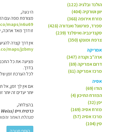
הולנד ובלגיה (122)
יוון וטורקיה (404)
הי נעה,
מצורפת מפה עם הדר
מזרח אירופה (368)
g.co/maps/n6u69
ספרד, פורטוגל ואנדורה (428)
זו דרך מאד ארוכה, 
סקנדינביה ואיסלנד (239)
צרפת ומונקו (350)
אין דרך קצרה להגיע 
g.co/maps/jzbmy
אמריקה
ארה"ב וקנדה (347)
מציעה את כל התכנון
דרום אמריקה (89)
בדרך.
מרכז אמריקה (81)
לכל הערכת זמן שלהם הוסיפי 50-100 אחוז, לעצירו
אסיה
אם אין לך זמן, אל תנ
הודו (69)
יותר יעדים זה יותר זמ
המזרח התיכון (4)
יפן (32)
בהצלחה,
מזרח אסיה (169)
כרמית וייס (Carmit Weiss)
מרכז אסיה (57)
מנהלת האתר והפור
סין (104)