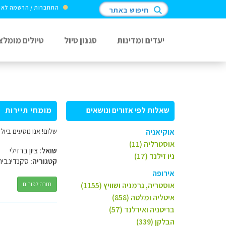
התחברות / הרשמה לא
חיפוש באתר
יעדים ומדינות
סגנון טיול
טיולים מומלצ
שאלות לפי אזורים ונושאים
מומחי תיירות
שלום! אנו נוסעים ביולי לאיסלנד זוג הורים 2 בנים (4
אוקיאניה
אוסטרליה (11)
שואל:
ציון ברזילי
ניו זילנד (17)
קטגוריה:
סקנדינביה
אירופה
אוסטריה, גרמניה ושוויץ (1155)
חזרה לפורום
איטליה ומלטה (858)
בריטניה ואירלנד (57)
הבלקן (339)