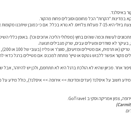
ר באיסלנד.
ווקא במדינות "הקרות" הכל מחומם וסובלים פחות מהקור.
ם כי כמובן שיתכנו מקומות או ימים בהם קר יותר.
כוונים לעשות וכמה שוהים בחוץ (מסלולי הליכה ארוכים וכו'). באופן כללי הש
בעיקר לא סוודרים ומעילים עבים, שרק מגבילים תנועה.
כדאי ל
ים מקור אפשר ללבוש גטקס או טייץ' מתחת למכנס. אם מטיילים ברגל כדאי להצט
פור אחר. מכיוון שהיא לא הולכת ברגל היא לא תתחמם, ולכן יש להיזהר, אבל שוב
דע חשוב על איסלנד (יעדים ומדינות >> אירופה >> איסלנד), כולל מידע על מזג
ה, צפון אמריקה וסקי ב GoTravel.
ום