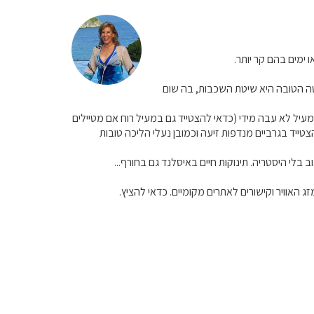
יטה הטובה היא שיטת השכבות, בה שום
לבוש - גופיית טריקו (או תרמית, אם מטיילים ומזיעים), סווצ'ר או פליז (בעובי של 100 או 200), מעיל לא עבה מידי (כדאי להצטייד גם במעיל רוח אם מטיילים
ייד בגרביים מנדפות זיעה וכמובן נעלי הליכה טובות
 בלי היסטריה. תינוקות חיים באיסלנד גם בחורף...
 האוויר וקישורים לאתרים מקומיים. כדאי להציץ.