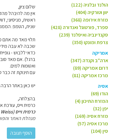
הולנד ובלגיה (122)
שלום ציון,
יוון וטורקיה (404)
אין מה להיבהל מהקו
מזרח אירופה (368)
ראשית, מניסיוני, ד
שנית, הטמפ. הממוצעת ביולי היא 7-15 מעלות צלזיוס. לא נורא בכלל. א
ספרד, פורטוגל ואנדורה (428)
סקנדינביה ואיסלנד (239)
תלוי מאד מה אתם מת
צרפת ומונקו (350)
שכבה לא עבה מידי, 
אמריקה
ברגל). אם מאד סובל
ארה"ב וקנדה (347)
ואטומות למים.
דרום אמריקה (89)
עם תינוקת זה כבר סי
מרכז אמריקה (81)
יש כאן באתר הרבה מי
אסיה
הודו (69)
בהצלחה,
המזרח התיכון (4)
כרמית וייס, עורכת אירופ
יפן (32)
כרמית וייס (Carmit Weiss)
מזרח אסיה (169)
מנהלת האתר והפור
מרכז אסיה (57)
סין (104)