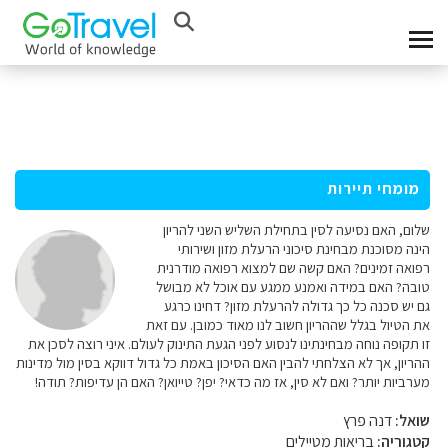
מומחי תיירות
שלום, האם נסיעה לסין בתחילת השליש השני להריון
הינה מסוכנת מבחינת סיכוני הרעלת מזון ושירותי
רפואה זמינים? האם קשה שם למצוא רפואה מודרנית
טובה? האם במידה ואמנע ממגע עם אוכל לא מבושל
גם יש סכנה כל כך גדולה להרעלת מזון? דחינו כרגע
את הטיול בגלל שההריון חשוב לנו מאוד כמובן. עם זאת
זו תקופה נוחה מבחינתינו לנסוע לפני הגעת התינוק לעולם. איני רוצה לסכן את
ההריון, אך לא הצלחתי להבין האם הסיכון באמת כל גדול דווקא בסין מול מדינות
מערביות יותר? ואם לא סין, אז מה כדאי? יפן? טייואן? האם הן עדיפות? תודה!
שואל:
דנה פרץ
קטגוריה:
בריאות מטיילים