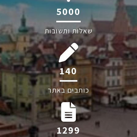
6045
שאלות ותשובות
202
כותבים באתר
1884