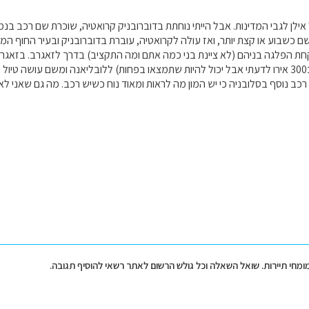
לן לגבי המדינות. אבל הייתי נוחתת בדוברובניק קרואטיה, שוכרת שם רכב בנ
 כשבוע או קצת יותר, ואז עולה לקרואטיה, עוברת בדוברובניק ובעיר החוף המק
קחת הפלגה בניהם (לא ציינת בני כמה אתם ומה התקציב) בדרך לזאגרב. בזאגר
כזו) ולוקחת מונית (כ300 אירו לדעתי אבל יכול להיות שתמצאו בפחות) ללובליאנה ומשם עו
כב נוסף בסלובניה כי יש המון מה לראות ומאוד נוח כשיש רכב. מה גם שאני ל
מומחי תיירות. שואל השאלה וכל גולש הרשום לאתר רשאי להוסיף תגובה.