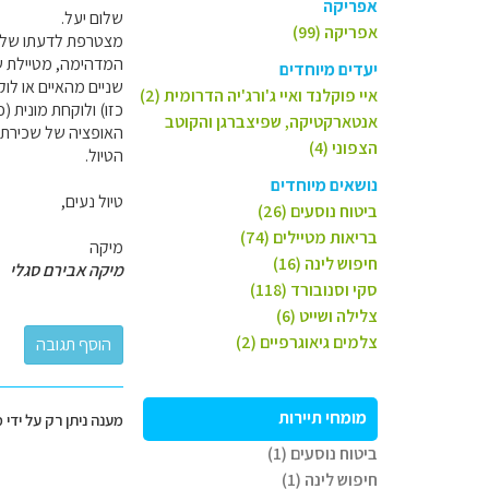
אפריקה
שלום יעל.
אפריקה (99)
מצטרפת לדעתו של אי
המדהימה, מטיילת שם
יעדים מיוחדים
שניים מהאיים או לו
איי פוקלנד ואיי ג'ורג'יה הדרומית (2)
אנטארקטיקה, שפיצברגן והקוטב
האופציה של שכירת ר
הצפוני (4)
הטיול.
נושאים מיוחדים
טיול נעים,
ביטוח נוסעים (26)
בריאות מטיילים (74)
מיקה
חיפוש לינה (16)
מיקה אבירם סגלי
סקי וסנובורד (118)
צלילה ושייט (6)
צלמים גיאוגרפיים (2)
מומחי תיירות
מענה ניתן רק על ידי 
ביטוח נוסעים (1)
חיפוש לינה (1)