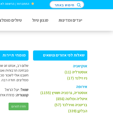
התחברות / הרשמה לא
חיפוש באתר
יעדים ומדינות
סגנון טיול
טיולים מומלצ
שאלות לפי אזורים ונושאים
מומחי תיירות
שלום רב, אנחנו זוג ש
אוקיאניה
מבחינה תרבותית ואנוש
אוסטרליה (11)
חשבנו אולי לשכור מכ
ניו זילנד (17)
ממליצים. תודה רבה. 
אירופה
שואל:
יעל הראל
אוסטריה, גרמניה ושוויץ (1155)
קטגוריה:
מזרח אירו
איטליה ומלטה (858)
בריטניה ואירלנד (57)
חזרה לפורום
הבלקן (339)