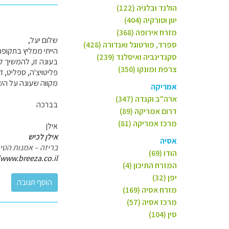
הולנד ובלגיה (122)
יוון וטורקיה (404)
מזרח אירופה (368)
שלום יעל,
ספרד, פורטוגל ואנדורה (428)
הייתי ממליץ בתקופה
סקנדינביה ואיסלנד (239)
בעונה זו, להמשיך ל
צרפת ומונקו (350)
פליטויצ'ה, ספליט, ד
מקווה שעונה על ה
אמריקה
ארה"ב וקנדה (347)
בברכה
דרום אמריקה (89)
מרכז אמריקה (81)
אילן
אילן לכיש
אסיה
בריזה – אמנות הטיו
הודו (69)
/www.breeza.co.il/
המזרח התיכון (4)
יפן (32)
מזרח אסיה (169)
מרכז אסיה (57)
סין (104)