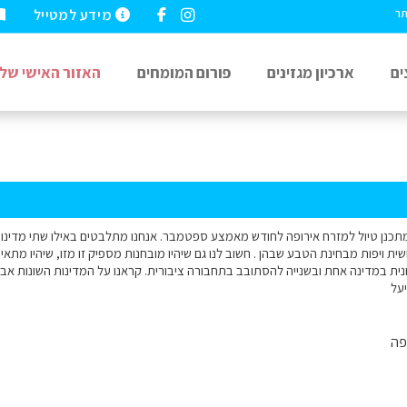
מידע למטייל
תר
ים
ארכיון מגזינים
פורום המומחים
האזור האישי שלי
מתכנן טיול למזרח אירופה לחודש מאמצע ספטמבר. אנחנו מתלבטים באילו שתי מדינות ש
ית ויפות מבחינת הטבע שבהן . חשוב לנו גם שיהיו מובחנות מספיק זו מזו, שיהיו מתאימ
ונית במדינה אחת ובשנייה להסתובב בתחבורה ציבורית. קראנו על המדינות השונות אב
יעל
פה